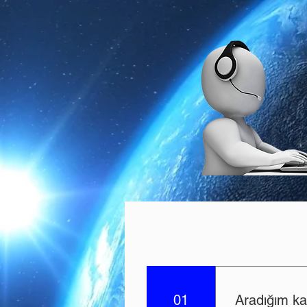
01
Aradığım kar