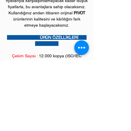
fiyatlarıyla karşılaştırılamayacak kadar düşük
fiyatlarla, bu avantajlara sahip olacaksınız.
Kullandığınız andan itibaren orijinal
PIVOT
ürünlerinin kalitesini ve kârlılığını fark
etmeye başlayacaksınız.
ÜRÜN ÖZELLİKLERİ
Çekim Sayısı :
12.000 kopya (ISO/IEC
19752)
Garanti Süresi:
1 yıl
Uyumlu BROTHER Yazıcı Modelleri:
HL model mono laser yazıcılar
HLL2300, HLL2305, HLL2320, HLL2340,
HLL2360, HLL2365, HLL2380 serileri,
DCP model çok amaçlı yazıcılar
DCPL2500, DCPL2520, DCPL2540,
DCPL2560 serileri,