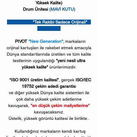
Yüksek Kalite)
Drum Ünitesi
(MAVİ KUTU)
"Tek Rakibi Sadece Orijinali"
PIVOT
"New Generation"
; markaların
orijinal kartuşları ile rakebet etmek amacıyla
Dünya standartlarında üretilen ve tüm kalite
testlerinin uygulandığı
"yeni nesil ultra
yüksek kalite"
ürünlerimizdir.
“ISO 9001 üretim kalitesi”
, gerçek
ISO/IEC
19752 çekim adedi garantis
i
ve diğer yüksek Dünya kalite sistemleri ile
çok daha yüksek çekim adetlerine
kavuşarak,
"en düşük çekim maliyetlerine"
kavuşacaksınız.
Üstelik, yüksek görüntü kalitesi ile birlikte..
Kullandığınız markaların kendi kartuş