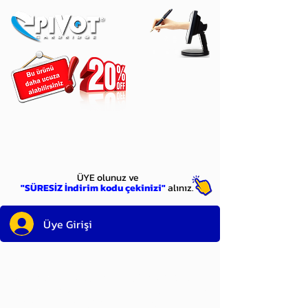
ÜYE
olun
ÜYE olunuz ve
"SÜRESİZ İndirim kodu çekinizi"
alınız.
Üye Girişi
Sayın üyemiz,
satın alacağınız ürünü
bulduysanız, sepete eklelemeden önce;
ürün reminin sağ üst köşesinde