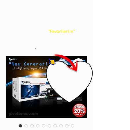
gördüğünüz 'kalp' işaretini tıklayınız.
Böylece,
bir sonraki
alışverişlerinizde
ürünü aramanıza gerek kalmadan,
üye adınızı yanında gördüğünüz 'ok' ile
açılan menünüzden
"Favorilerim"
sayfasında aldığınız bütün
ürünlerinize ulaşabileceksiniz.