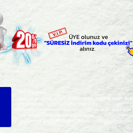
ÜYE olunuz ve
"SÜRESİZ İndirim kodu çekinizi"
alınız.
Sayın üyemiz,
satın alacağınız ürünü bulduysanız, "sepete ekle" dü
gördüğünüz 'kalp' işaretini tıklayınız.
Böylece,
bir sonraki
alışverişlerinizde ürün aramanı
üye adınızı yanında gördüğünüz 'ok' ile açılan men
sayfasında aldığınız bütün ürünlerinize ulaşabileceks