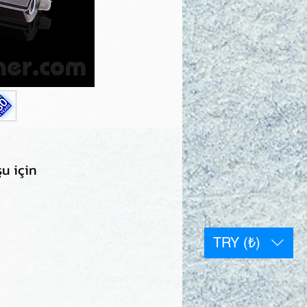
u için
TRY (₺)