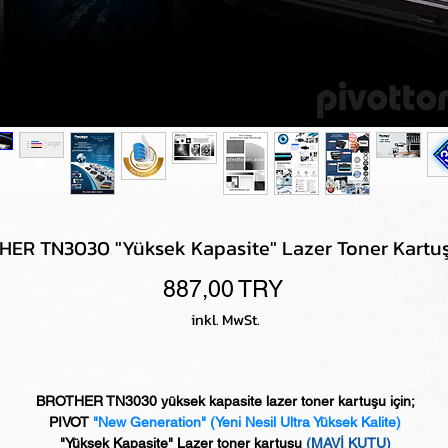
ER TN3030 "Yüksek Kapasite" Lazer Toner Kartuş
Preis
887,00 TRY
inkl. MwSt.
BROTHER TN3030 yüksek kapasite lazer toner kartuşu için;
PIVOT
"New Generation"
(Yeni Nesil Ultra Yüksek Kalite)
"Yüksek Kapasite" Lazer toner kartuşu
(MAVİ KUTU)