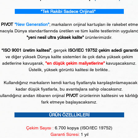
"Tek Rakibi Sadece Orijinali"
PIVOT
"New Generation"
; markaların orijinal kartuşları ile rakebet etm
acıyla Dünya standartlarında üretilen ve tüm kalite testlerinin uyguland
"yeni nesil ultra yüksek kalite"
ürünlerimizdir.
“ISO 9001 üretim kalitesi”
, gerçek
ISO/IEC 19752 çekim adedi garanti
ve diğer yüksek Dünya kalite sistemleri ile çok daha yüksek çekim
adetlerine kavuşarak,
"en düşük çekim maliyetlerine"
kavuşacaksınız.
Üstelik, yüksek görüntü kalitesi ile birlikte..
Kullandığınız markaların kendi kartuş fiyatlarıyla karşılaştırılamayacak
kadar düşük fiyatlarla, bu avantajlara sahip olacaksınız.
ullandığınız andan itibaren orijinal
PIVOT
ürünlerinin kalitesini ve kârlılığ
fark etmeye başlayacaksınız.
ÜRÜN ÖZELLİKLERİ
Çekim Sayısı :
6
.700 kopya (ISO/IEC 19752)
Garanti Süresi:
1 yıl