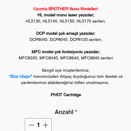
Uyumlu BROTHER Yazıcı Modelleri:
HL model mono laser yazıcılar;
HL5130, HL5140, HL5150, HL5170 serileri,
DCP model çok amaçlı yazıcılar;
DCP8040, DCP8045, DCP8120 serileri,
MFC model çok fonksiyonlu yazıcılar;
MFC8220, MFC8440, MFC8640, MFC8840 serileri
Sevgili üye müşterilerimiz,
"
Bize Ulaşın"
menümüzden ihtiyaç duyduğunuz tüm destek ve
yardımlarımızı alabileceğinizi lütfen unutmayınız..
PIVOT Cartridge
Anzahl
*