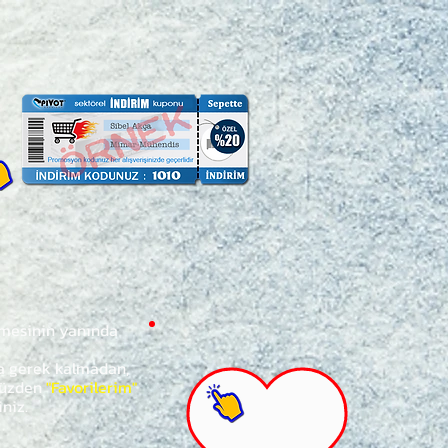
ğmesinin yanında
za gerek kalmadan,
ünüzden
"Favorilerim"
iniz.