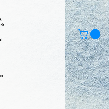
ek
ığı
s
i
ını