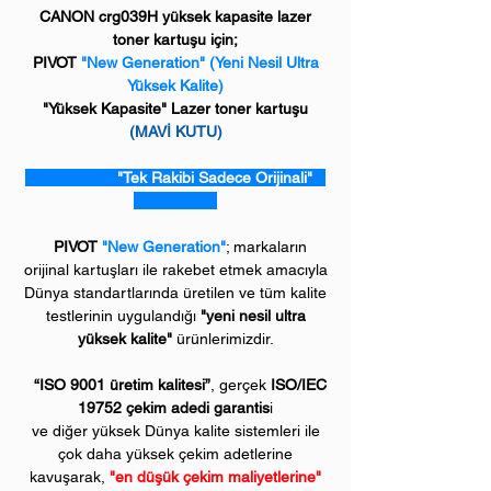
CANON crg039H yüksek kapasite lazer
toner kartuşu için;
PIVOT
"New Generation"
(Yeni Nesil Ultra
Yüksek Kalite)
"Yüksek Kapasite" Lazer toner kartuşu
(MAVİ KUTU)
"Tek Rakibi Sadece Orijinali"
PIVOT
"New Generation"
; markaların
orijinal kartuşları ile rakebet etmek amacıyla
Dünya standartlarında üretilen ve tüm kalite
testlerinin uygulandığı
"yeni nesil ultra
yüksek kalite"
ürünlerimizdir.
“ISO 9001 üretim kalitesi”
, gerçek
ISO/IEC
19752 çekim adedi garantis
i
ve diğer yüksek Dünya kalite sistemleri ile
çok daha yüksek çekim adetlerine
kavuşarak,
"en düşük çekim maliyetlerine"