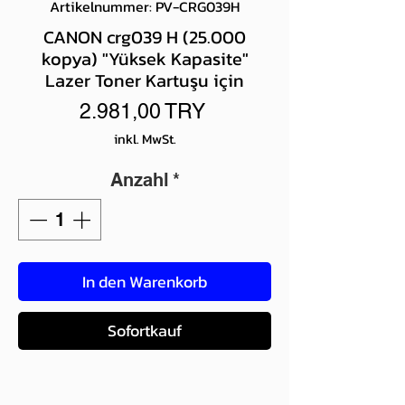
Artikelnummer: PV-CRG039H
CANON crg039 H (25.000
kopya) "Yüksek Kapasite"
Lazer Toner Kartuşu için
Preis
2.981,00 TRY
inkl. MwSt.
Anzahl
*
In den Warenkorb
Sofortkauf