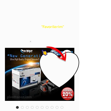
gördüğünüz 'kalp' işaretini tıklayınız.
Böylece,
bir sonraki
alışverişlerinizde
ürünü aramanıza gerek kalmadan,
üye adınızı yanında gördüğünüz 'ok' ile
açılan menünüzden
"Favorilerim"
sayfasında aldığınız bütün
ürünlerinize ulaşabileceksiniz.