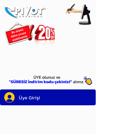
ÜYE
olun
ÜYE olunuz ve
"SÜRESİZ İndirim kodu çekinizi"
alınız.
Üye Girişi
Sayın üyemiz,
satın alacağınız ürünü
bulduysanız, sepete eklelemeden önce;
ürün reminin sağ üst köşesinde