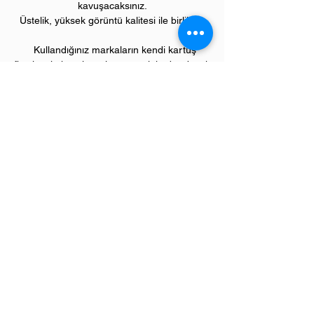
kavuşacaksınız.
Üstelik, yüksek görüntü kalitesi ile birlikte..
Kullandığınız markaların kendi kartuş
fiyatlarıyla karşılaştırılamayacak kadar düşük
fiyatlarla, bu avantajlara sahip olacaksınız.
Kullandığınız andan itibaren orijinal
PIVOT
ürünlerinin kalitesini ve kârlılığını fark
etmeye başlayacaksınız.
ÜRÜN ÖZELLİKLERİ
Çekim Sayısı :
25
.000 kopya (ISO/IEC
19752)
Garanti Süresi:
1 yıl
Uyumlu CANON Yazıcı Modelleri:
i-Sensys model yazıcılar;
LBP351, LBP352 serileri