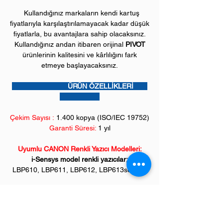
Kullandığınız markaların kendi kartuş
fiyatlarıyla karşılaştırılamayacak kadar düşük
fiyatlarla, bu avantajlara sahip olacaksınız.
Kullandığınız andan itibaren orijinal
PIVOT
ürünlerinin kalitesini ve kârlılığını fark
etmeye başlayacaksınız.
ÜRÜN ÖZELLİKLERİ
Çekim Sayısı :
1
.400 kopya (ISO/IEC 19752)
Garanti Süresi:
1 yıl
Uyumlu CANON Renkli Yazıcı Modelleri:
i-Sensys model renkli yazıcılar;
LBP610, LBP611, LBP612, LBP613serileri,
i-Sensys Çok fonksiyonlu renkli yazıcılar;
MF631, MF632, MF633, MF634, MF635
serileri