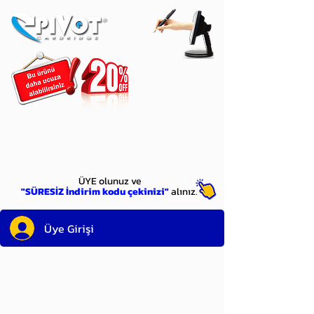
ÜYE
olun
ÜYE olunuz ve
"SÜRESİZ İndirim kodu çekinizi"
alınız.
Üye Girişi
Sayın üyemiz,
satın alacağınız ürünü
bulduysanız, sepete eklelemeden önce;
ürün reminin sağ üst köşesinde