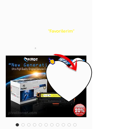
gördüğünüz 'kalp' işaretini tıklayınız.
Böylece,
bir sonraki
alışverişlerinizde
ürünü aramanıza gerek kalmadan,
üye adınızı yanında gördüğünüz 'ok' ile
açılan menünüzden
"Favorilerim"
sayfasında aldığınız bütün
ürünlerinize ulaşabileceksiniz.