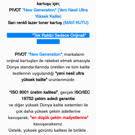
kartuşu için;
PIVOT
"New Generation" (Yeni Nesil Ultra
Yüksek Kalite)
Sarı renkli lazer toner kartuş
(MAVİ KUTU)
"Tek Rakibi Sadece Orijinali"
PIVOT
"New Generation"
; markaların
orijinal kartuşları ile rakebet etmek amacıyla
Dünya standartlarında üretilen ve tüm kalite
testlerinin uygulandığı
"yeni nesil ultra
yüksek kalite"
ürünlerimizdir.
“ISO 9001 üretim kalitesi”
, gerçek
ISO/IEC
19752 çekim adedi garantis
i
ve diğer yüksek Dünya kalite sistemleri ile
çok daha yüksek çekim adetlerine
kavuşarak,
"en düşük çekim maliyetlerine"
kavuşacaksınız.
Üstelik, yüksek görüntü kalitesi ile birlikte..