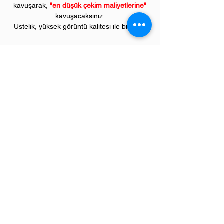
kavuşarak,
"en düşük çekim maliyetlerine"
kavuşacaksınız.
Üstelik, yüksek görüntü kalitesi ile birlikte..
Kullandığınız markaların kendi kartuş
fiyatlarıyla karşılaştırılamayacak kadar düşük
fiyatlarla, bu avantajlara sahip olacaksınız.
Kullandığınız andan itibaren orijinal
PIVOT
ürünlerinin kalitesini ve kârlılığını fark
etmeye başlayacaksınız.
ÜRÜN ÖZELLİKLERİ
Çekim Sayısı :
2
.200 kopya (ISO/IEC 19752)
Garanti Süresi:
1 yıl
Uyumlu EPSON Yazıcı Modelleri:
Aculaser model;
M1400 serisi