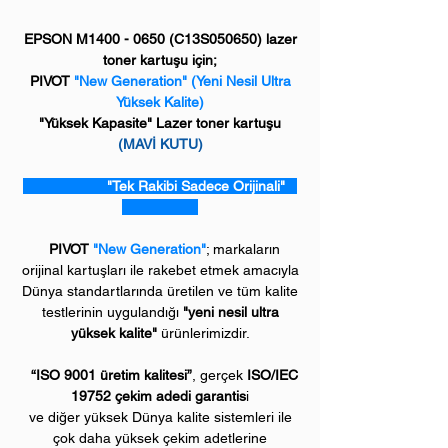
EPSON M1400 - 0650 (C13S050650) lazer
toner kartuşu için;
PIVOT
"New Generation"
(Yeni Nesil Ultra
Yüksek Kalite)
"Yüksek Kapasite" Lazer toner kartuşu
(MAVİ KUTU)
"Tek Rakibi Sadece Orijinali"
PIVOT
"New Generation"
; markaların
orijinal kartuşları ile rakebet etmek amacıyla
Dünya standartlarında üretilen ve tüm kalite
testlerinin uygulandığı
"yeni nesil ultra
yüksek kalite"
ürünlerimizdir.
“ISO 9001 üretim kalitesi”
, gerçek
ISO/IEC
19752 çekim adedi garantis
i
ve diğer yüksek Dünya kalite sistemleri ile
çok daha yüksek çekim adetlerine