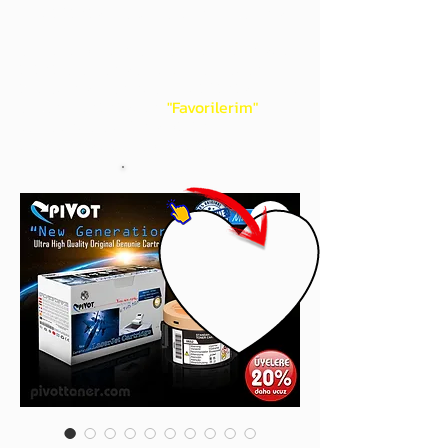
gördüğünüz 'kalp' işaretini tıklayınız.
Böylece,
bir sonraki
alışverişlerinizde
ürünü aramanıza gerek kalmadan,
üye adınızı yanında gördüğünüz 'ok' ile
açılan menünüzden
"Favorilerim"
sayfasında aldığınız bütün
ürünlerinize ulaşabileceksiniz.