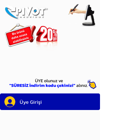
ÜYE
olun
ÜYE olunuz ve
"SÜRESİZ İndirim kodu çekinizi"
alınız.
Üye Girişi
Sayın üyemiz,
satın alacağınız ürünü
bulduysanız, sepete eklelemeden önce;
ürün reminin sağ üst köşesinde