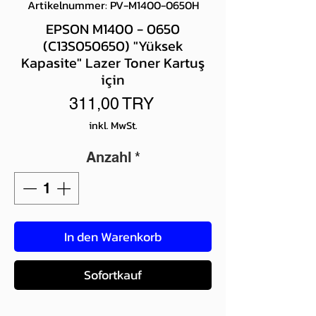
Artikelnummer: PV-M1400-0650H
EPSON M1400 - 0650
(C13S050650) "Yüksek
Kapasite" Lazer Toner Kartuş
için
Preis
311,00 TRY
inkl. MwSt.
Anzahl
*
In den Warenkorb
Sofortkauf