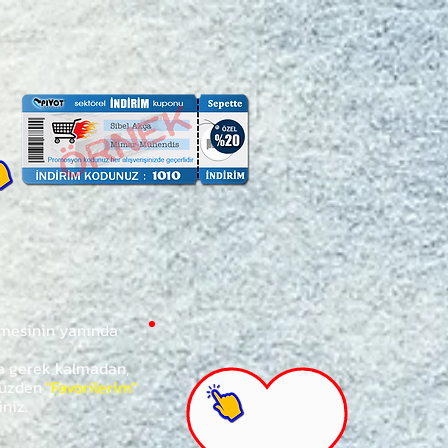
ğmesinin yanında
za gerek kalmadan,
ünüzden
"Favorilerim"
iniz.