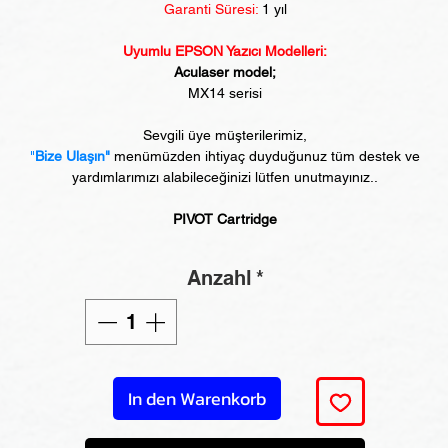
Garanti Süresi:
1 yıl
Uyumlu EPSON Yazıcı Modelleri:
Aculaser model;
MX14 serisi
Sevgili üye müşterilerimiz,
"
Bize Ulaşın"
menümüzden ihtiyaç duyduğunuz tüm destek ve
yardımlarımızı alabileceğinizi lütfen unutmayınız..
PIVOT Cartridge
Anzahl
*
In den Warenkorb