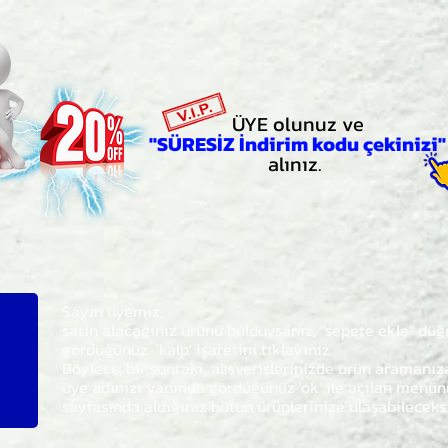
ÜYE olunuz ve
"SÜRESİZ İndirim kodu çekinizi"
alınız.
Sayın üyemiz,
satın alacağınız ürünü bulduysanız, "sepete ekle" dü
gördüğünüz 'kalp' işaretini tıklayınız.
Böylece,
bir sonraki
alışverişlerinizde ürün aramanı
üye adınızı yanında gördüğünüz 'ok' ile açılan men
sayfasında aldığınız bütün ürünlerinize ulaşabileceks