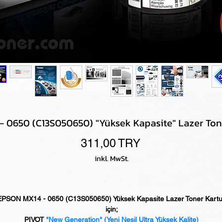
 0650 (C13S050650) "Yüksek Kapasite" Lazer Tone
Preis
311,00 TRY
inkl. MwSt.
EPSON MX14 - 0650 (C13S050650) Yüksek Kapasite Lazer Toner Kart
için;
PIVOT
"New Generation"
(Yeni Nesil Ultra Yüksek Kalite)