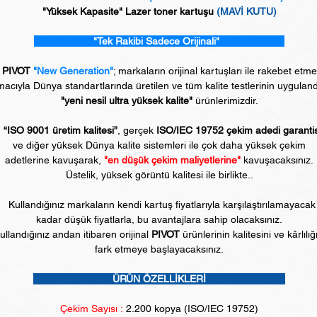
"Yüksek Kapasite" Lazer toner kartuşu
(MAVİ KUTU)
"Tek Rakibi Sadece Orijinali"
PIVOT
"New Generation"
; markaların orijinal kartuşları ile rakebet etm
acıyla Dünya standartlarında üretilen ve tüm kalite testlerinin uyguland
"yeni nesil ultra yüksek kalite"
ürünlerimizdir.
“ISO 9001 üretim kalitesi”
, gerçek
ISO/IEC 19752 çekim adedi garanti
ve diğer yüksek Dünya kalite sistemleri ile çok daha yüksek çekim
adetlerine kavuşarak,
"en düşük çekim maliyetlerine"
kavuşacaksınız.
Üstelik, yüksek görüntü kalitesi ile birlikte..
Kullandığınız markaların kendi kartuş fiyatlarıyla karşılaştırılamayacak
kadar düşük fiyatlarla, bu avantajlara sahip olacaksınız.
ullandığınız andan itibaren orijinal
PIVOT
ürünlerinin kalitesini ve kârlılığ
fark etmeye başlayacaksınız.
ÜRÜN ÖZELLİKLERİ
Çekim Sayısı :
2
.200 kopya (ISO/IEC 19752)