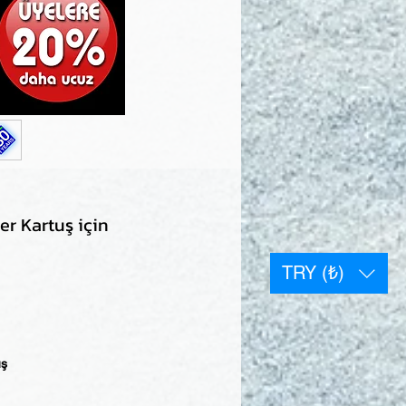
r Kartuş için
TRY (₺)
uş