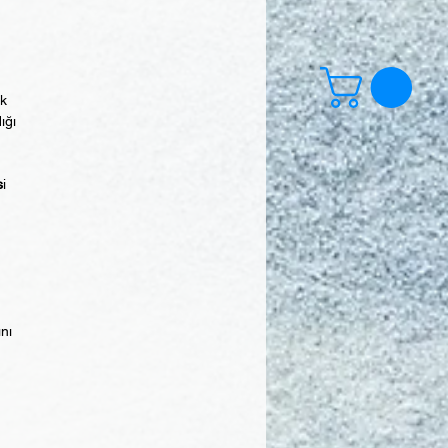
ek
ığı
s
i
ını