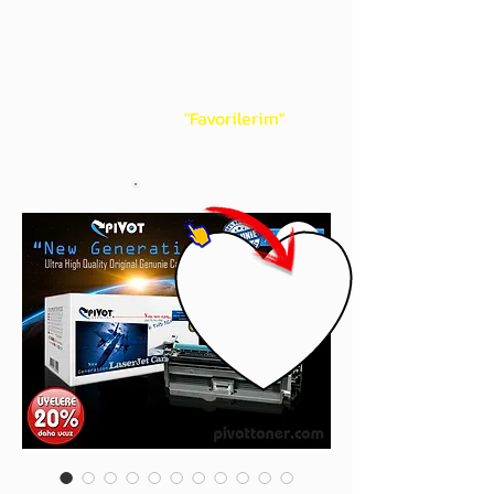
gördüğünüz 'kalp' işaretini tıklayınız.
Böylece,
bir sonraki
alışverişlerinizde
ürünü aramanıza gerek kalmadan,
üye adınızı yanında gördüğünüz 'ok' ile
açılan menünüzden
"Favorilerim"
sayfasında aldığınız bütün
ürünlerinize ulaşabileceksiniz.