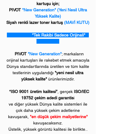
kartuşu için;
PIVOT
"New Generation" (Yeni Nesil Ultra
Yüksek Kalite)
Siyah renkli lazer toner kartuş
(MAVİ KUTU)
"Tek Rakibi Sadece Orijinali"
PIVOT
"New Generation"
; markaların
orijinal kartuşları ile rakebet etmek amacıyla
Dünya standartlarında üretilen ve tüm kalite
testlerinin uygulandığı
"yeni nesil ultra
yüksek kalite"
ürünlerimizdir.
“ISO 9001 üretim kalitesi”
, gerçek
ISO/IEC
19752 çekim adedi garantis
i
ve diğer yüksek Dünya kalite sistemleri ile
çok daha yüksek çekim adetlerine
kavuşarak,
"en düşük çekim maliyetlerine"
kavuşacaksınız.
Üstelik, yüksek görüntü kalitesi ile birlikte..