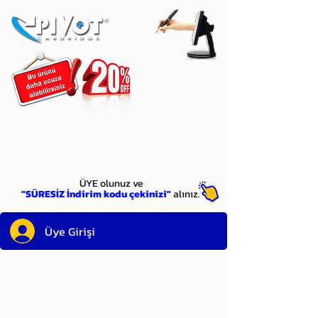
ÜYE
olun
ÜYE olunuz ve
"SÜRESİZ İndirim kodu çekinizi"
alınız.
Üye Girişi
Sayın üyemiz,
satın alacağınız ürünü
bulduysanız, sepete eklelemeden önce;
ürün reminin sağ üst köşesinde