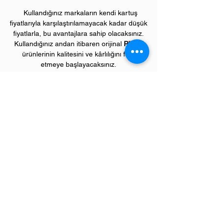
Kullandığınız markaların kendi kartuş
fiyatlarıyla karşılaştırılamayacak kadar düşük
fiyatlarla, bu avantajlara sahip olacaksınız.
Kullandığınız andan itibaren orijinal
PIVOT
ürünlerinin kalitesini ve kârlılığını fark
etmeye başlayacaksınız.
ÜRÜN ÖZELLİKLERİ
Çekim Sayısı :
8
.500 kopya (ISO/IEC 19752)
Garanti Süresi:
1 yıl
Uyumlu HP Renkli Yazıcı Modelleri:
Color LaserJet Enterprise "M" model renkli
yazıcılar;
CM4540 serisi
Color LaserJet Enterprise "P" model renkli
yazıcılar;
CP4025, CP4525 serileri