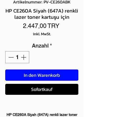
Artikelnummer: PV-CE260ABK
HP CE260A Siyah (647A) renkli
lazer toner kartuşu için
Preis
2.447,00 TRY
inkl. MwSt.
Anzahl
*
In den Warenkorb
Sofortkauf
HP CE260A Siyah (647A) renkli lazer toner