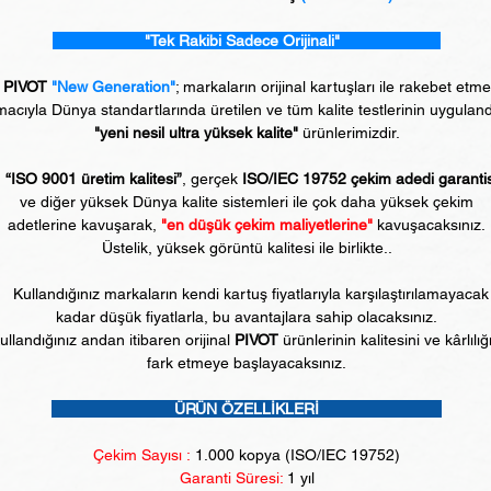
"Tek Rakibi Sadece Orijinali"
PIVOT
"New Generation"
; markaların orijinal kartuşları ile rakebet etm
acıyla Dünya standartlarında üretilen ve tüm kalite testlerinin uyguland
"yeni nesil ultra yüksek kalite"
ürünlerimizdir.
“ISO 9001 üretim kalitesi”
, gerçek
ISO/IEC 19752 çekim adedi garanti
ve diğer yüksek Dünya kalite sistemleri ile çok daha yüksek çekim
adetlerine kavuşarak,
"en düşük çekim maliyetlerine"
kavuşacaksınız.
Üstelik, yüksek görüntü kalitesi ile birlikte..
Kullandığınız markaların kendi kartuş fiyatlarıyla karşılaştırılamayacak
kadar düşük fiyatlarla, bu avantajlara sahip olacaksınız.
ullandığınız andan itibaren orijinal
PIVOT
ürünlerinin kalitesini ve kârlılığ
fark etmeye başlayacaksınız.
ÜRÜN ÖZELLİKLERİ
Çekim Sayısı :
1
.000 kopya (ISO/IEC 19752)
Garanti Süresi:
1 yıl