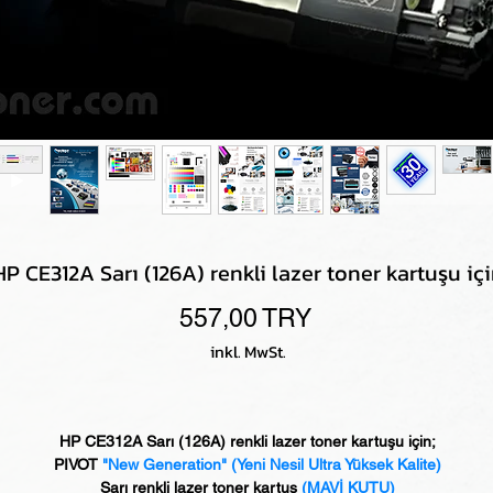
HP CE312A Sarı (126A) renkli lazer toner kartuşu iç
Preis
557,00 TRY
inkl. MwSt.
HP CE312A Sarı (126A) renkli lazer toner kartuşu için;
PIVOT
"New Generation" (Yeni Nesil Ultra Yüksek Kalite)
Sarı renkli lazer toner kartuş
(MAVİ KUTU)