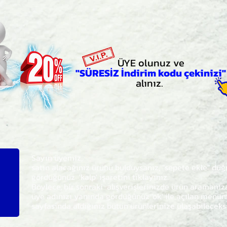
ÜYE olunuz ve
"SÜRESİZ İndirim kodu çekinizi"
alınız.
Sayın üyemiz,
satın alacağınız ürünü bulduysanız, "sepete ekle" dü
gördüğünüz 'kalp' işaretini tıklayınız.
Böylece,
bir sonraki
alışverişlerinizde ürün aramanı
üye adınızı yanında gördüğünüz 'ok' ile açılan men
sayfasında aldığınız bütün ürünlerinize ulaşabileceks