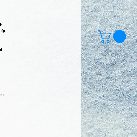
ek
ığı
s
i
ını