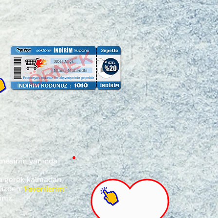
ğmesinin yanında
za gerek kalmadan,
ünüzden
"Favorilerim"
iniz.