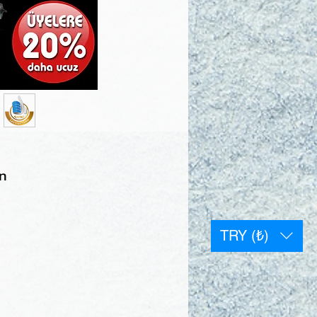
in
TRY (₺)