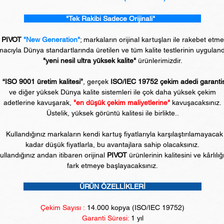
"Tek Rakibi Sadece Orijinali"
PIVOT
"New Generation"
; markaların orijinal kartuşları ile rakebet etm
acıyla Dünya standartlarında üretilen ve tüm kalite testlerinin uyguland
"yeni nesil ultra yüksek kalite"
ürünlerimizdir.
“ISO 9001 üretim kalitesi”
, gerçek
ISO/IEC 19752 çekim adedi garanti
ve diğer yüksek Dünya kalite sistemleri ile çok daha yüksek çekim
adetlerine kavuşarak,
"en düşük çekim maliyetlerine"
kavuşacaksınız.
Üstelik, yüksek görüntü kalitesi ile birlikte..
Kullandığınız markaların kendi kartuş fiyatlarıyla karşılaştırılamayacak
kadar düşük fiyatlarla, bu avantajlara sahip olacaksınız.
ullandığınız andan itibaren orijinal
PIVOT
ürünlerinin kalitesini ve kârlılığ
fark etmeye başlayacaksınız.
ÜRÜN ÖZELLİKLERİ
Çekim Sayısı :
14
.000 kopya (ISO/IEC 19752)
Garanti Süresi:
1 yıl