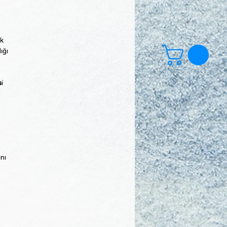
ek
ığı
s
i
ını