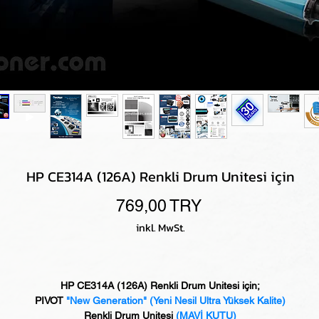
HP CE314A (126A) Renkli Drum Unitesi için
Preis
769,00 TRY
inkl. MwSt.
HP CE314A (126A) Renkli Drum Unitesi için;
PIVOT
"New Generation"
(Yeni Nesil Ultra Yüksek Kalite)
Renkli Drum Unitesi
(MAVİ KUTU)