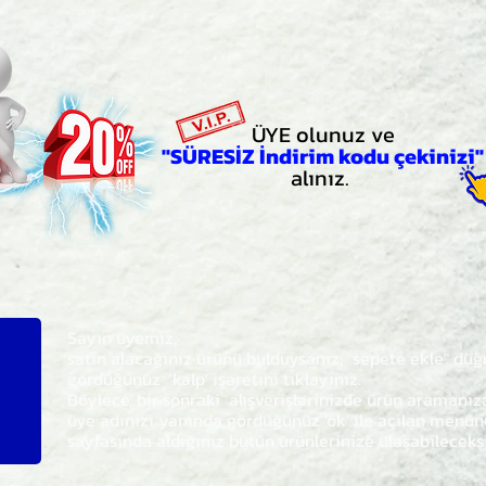
ÜYE olunuz ve
"SÜRESİZ İndirim kodu çekinizi"
alınız.
Sayın üyemiz,
satın alacağınız ürünü bulduysanız, "sepete ekle" dü
gördüğünüz 'kalp' işaretini tıklayınız.
Böylece,
bir sonraki
alışverişlerinizde ürün aramanı
üye adınızı yanında gördüğünüz 'ok' ile açılan men
sayfasında aldığınız bütün ürünlerinize ulaşabileceks