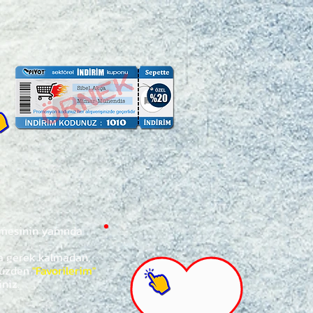
ğmesinin yanında
za gerek kalmadan,
ünüzden
"Favorilerim"
iniz.