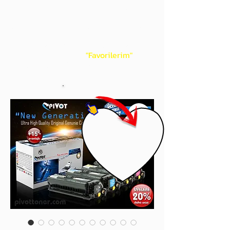
gördüğünüz 'kalp' işaretini tıklayınız.
Böylece,
bir sonraki
alışverişlerinizde
ürünü aramanıza gerek kalmadan,
üye adınızı yanında gördüğünüz 'ok' ile
açılan menünüzden
"Favorilerim"
sayfasında aldığınız bütün
ürünlerinize ulaşabileceksiniz.