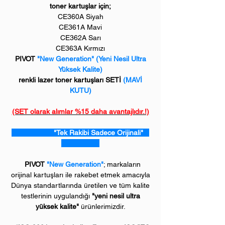
toner kartuşlar için;
CE360A Siyah
CE361A Mavi
CE362A Sarı
CE363A Kırmızı
PIVOT
"New Generation" (Yeni Nesil Ultra
Yüksek Kalite)
renkli lazer toner kartuşları SETİ
(MAVİ
KUTU)
(SET olarak alımlar %15 daha avantajlıdır.!)
"Tek Rakibi Sadece Orijinali"
PIVOT
"New Generation"
; markaların
orijinal kartuşları ile rakebet etmek amacıyla
Dünya standartlarında üretilen ve tüm kalite
testlerinin uygulandığı
"yeni nesil ultra
yüksek kalite"
ürünlerimizdir.