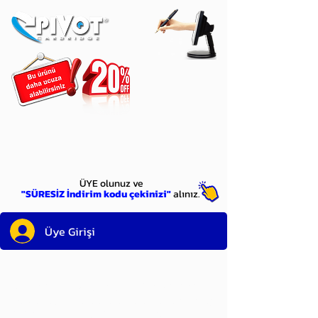
ÜYE
olun
ÜYE olunuz ve
"SÜRESİZ İndirim kodu çekinizi"
alınız.
Üye Girişi
Sayın üyemiz,
satın alacağınız ürünü
bulduysanız, sepete eklelemeden önce;
ürün reminin sağ üst köşesinde