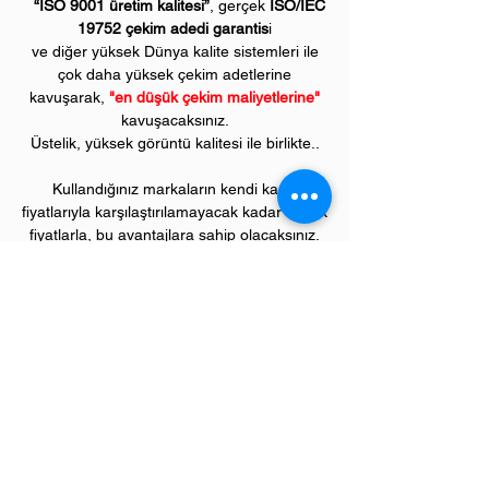
“ISO 9001 üretim kalitesi”
, gerçek
ISO/IEC
19752 çekim adedi garantis
i
ve diğer yüksek Dünya kalite sistemleri ile
çok daha yüksek çekim adetlerine
kavuşarak,
"en düşük çekim maliyetlerine"
kavuşacaksınız.
Üstelik, yüksek görüntü kalitesi ile birlikte..
Kullandığınız markaların kendi kartuş
fiyatlarıyla karşılaştırılamayacak kadar düşük
fiyatlarla, bu avantajlara sahip olacaksınız.
Kullandığınız andan itibaren orijinal
PIVOT
ürünlerinin kalitesini ve kârlılığını fark
etmeye başlayacaksınız.
ÜRÜN ÖZELLİKLERİ
Çekim Sayısı :
Siyah 6
.300 kopya, renklerin
her biri 5.400 kopya
(ISO/IEC 19752)
Garanti Süresi:
1 yıl