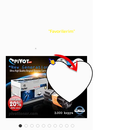
gördüğünüz 'kalp' işaretini tıklayınız.
Böylece,
bir sonraki
alışverişlerinizde
ürünü aramanıza gerek kalmadan,
üye adınızı yanında gördüğünüz 'ok' ile
açılan menünüzden
"Favorilerim"
sayfasında aldığınız bütün
ürünlerinize ulaşabileceksiniz.