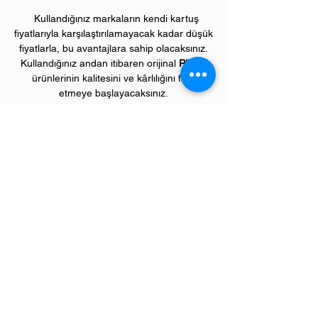
Kullandığınız markaların kendi kartuş
fiyatlarıyla karşılaştırılamayacak kadar düşük
fiyatlarla, bu avantajlara sahip olacaksınız.
Kullandığınız andan itibaren orijinal
PIVOT
ürünlerinin kalitesini ve kârlılığını fark
etmeye başlayacaksınız.
Lütfen piyasada satılan "çipsiz" kartuşları
tercih etmeyiniz. Bu kartuşlar,
makinelerinizde uyum sağlamayarak
kilitlenmesine sebep olabilir.!
ÜRÜN ÖZELLİKLERİ
Çekim Sayısı :
3
.000 kopya (ISO/IEC 19752)
Garanti Süresi:
1 yıl
Uyumlu KYOCERA Yazıcı Modelleri:
Ecosys "FS" model yazıcılar;
FS1030,
Ecosys "M" model yazıcılar;