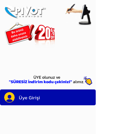
ÜYE
olun
ÜYE olunuz ve
"SÜRESİZ İndirim kodu çekinizi"
alınız.
Üye Girişi
Sayın üyemiz,
satın alacağınız ürünü
bulduysanız, sepete eklelemeden önce;
ürün reminin sağ üst köşesinde