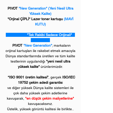
PIVOT
"New Generation"
(Yeni Nesil Ultra
Yüksek Kalite)
"Orjinal ÇİPLİ" Lazer toner kartuşu
(MAVİ
KUTU)
"Tek Rakibi Sadece Orijinali"
PIVOT
"New Generation"
; markaların
orijinal kartuşları ile rakebet etmek amacıyla
Dünya standartlarında üretilen ve tüm kalite
testlerinin uygulandığı
"yeni nesil ultra
yüksek kalite"
ürünlerimizdir.
“ISO 9001 üretim kalitesi”
, gerçek
ISO/IEC
19752 çekim adedi garantis
i
ve diğer yüksek Dünya kalite sistemleri ile
çok daha yüksek çekim adetlerine
kavuşarak,
"en düşük çekim maliyetlerine"
kavuşacaksınız.
Üstelik, yüksek görüntü kalitesi ile birlikte..