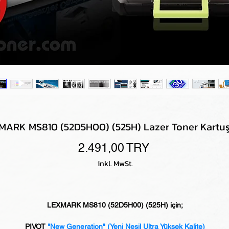
MARK MS810 (52D5H00) (525H) Lazer Toner Kartuş
Preis
2.491,00 TRY
inkl. MwSt.
LEXMARK MS810 (52D5H00) (525H) için;
PIVOT
"New Generation"
(Yeni Nesil Ultra Yüksek Kalite)