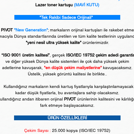
Lazer toner kartuşu
(MAVİ KUTU)
"Tek Rakibi Sadece Orijinali"
PIVOT
"New Generation"
; markaların orijinal kartuşları ile rakebet etm
acıyla Dünya standartlarında üretilen ve tüm kalite testlerinin uyguland
"yeni nesil ultra yüksek kalite"
ürünlerimizdir.
“ISO 9001 üretim kalitesi”
, gerçek
ISO/IEC 19752 çekim adedi garanti
ve diğer yüksek Dünya kalite sistemleri ile çok daha yüksek çekim
adetlerine kavuşarak,
"en düşük çekim maliyetlerine"
kavuşacaksınız.
Üstelik, yüksek görüntü kalitesi ile birlikte..
Kullandığınız markaların kendi kartuş fiyatlarıyla karşılaştırılamayacak
kadar düşük fiyatlarla, bu avantajlara sahip olacaksınız.
ullandığınız andan itibaren orijinal
PIVOT
ürünlerinin kalitesini ve kârlılığ
fark etmeye başlayacaksınız.
ÜRÜN ÖZELLİKLERİ
Çekim Sayısı :
25.0
00 kopya (ISO/IEC 19752)