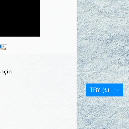
 için
TRY (₺)