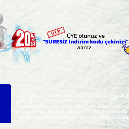
ÜYE olunuz ve
"SÜRESİZ İndirim kodu çekinizi"
alınız.
Sayın üyemiz,
satın alacağınız ürünü bulduysanız, "sepete ekle" dü
gördüğünüz 'kalp' işaretini tıklayınız.
Böylece,
bir sonraki
alışverişlerinizde ürün aramanı
üye adınızı yanında gördüğünüz 'ok' ile açılan men
sayfasında aldığınız bütün ürünlerinize ulaşabileceks