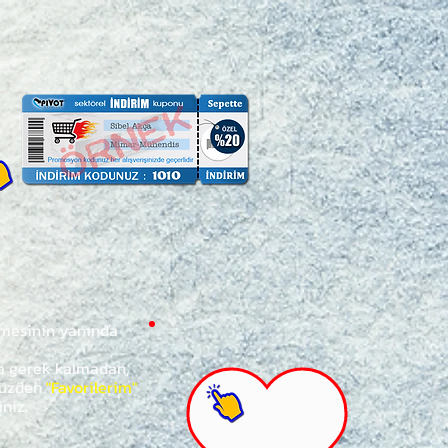
ğmesinin yanında
za gerek kalmadan,
ünüzden
"Favorilerim"
iniz.