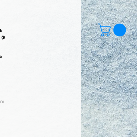
ek
ığı
s
i
ını