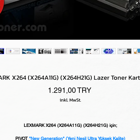
RK X264 (X264A11G) (X264H21G) Lazer Toner Kart
Preis
1.291,00 TRY
inkl. MwSt.
LEXMARK X264 (X264A11G) (X264H21G) için;
PIVOT
"New Generation"
(Yeni Nesil Ultra Yüksek Kalite)