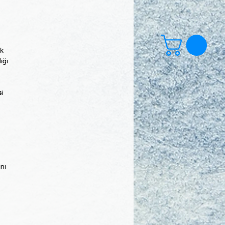
ek
ığı
s
i
ını