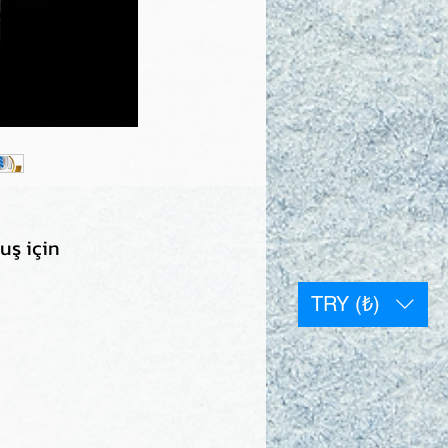
uş için
TRY (₺)