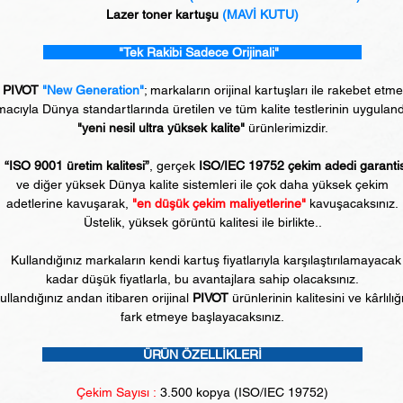
Lazer toner kartuşu
(MAVİ KUTU)
"Tek Rakibi Sadece Orijinali"
PIVOT
"New Generation"
; markaların orijinal kartuşları ile rakebet etm
acıyla Dünya standartlarında üretilen ve tüm kalite testlerinin uyguland
"yeni nesil ultra yüksek kalite"
ürünlerimizdir.
“ISO 9001 üretim kalitesi”
, gerçek
ISO/IEC 19752 çekim adedi garanti
ve diğer yüksek Dünya kalite sistemleri ile çok daha yüksek çekim
adetlerine kavuşarak,
"en düşük çekim maliyetlerine"
kavuşacaksınız.
Üstelik, yüksek görüntü kalitesi ile birlikte..
Kullandığınız markaların kendi kartuş fiyatlarıyla karşılaştırılamayacak
kadar düşük fiyatlarla, bu avantajlara sahip olacaksınız.
ullandığınız andan itibaren orijinal
PIVOT
ürünlerinin kalitesini ve kârlılığ
fark etmeye başlayacaksınız.
ÜRÜN ÖZELLİKLERİ
Çekim Sayısı :
3.5
00 kopya (ISO/IEC 19752)