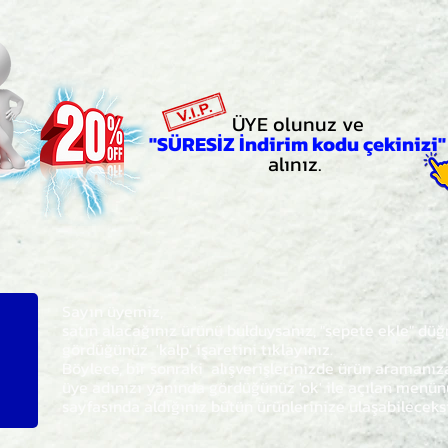
ÜYE olunuz ve
"SÜRESİZ İndirim kodu çekinizi"
alınız.
Sayın üyemiz,
satın alacağınız ürünü bulduysanız, "sepete ekle" dü
gördüğünüz 'kalp' işaretini tıklayınız.
Böylece,
bir sonraki
alışverişlerinizde ürün aramanı
üye adınızı yanında gördüğünüz 'ok' ile açılan men
sayfasında aldığınız bütün ürünlerinize ulaşabileceks