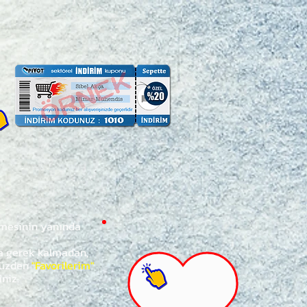
ğmesinin yanında
za gerek kalmadan,
ünüzden
"Favorilerim"
iniz.