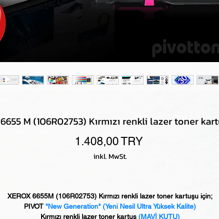
655 M (106R02753) Kırmızı renkli lazer toner kart
Preis
1.408,00 TRY
inkl. MwSt.
XEROX 6655M (106R02753) Kırmızı renkli lazer toner kartuşu için;
PIVOT
"New Generation" (Yeni Nesil Ultra Yüksek Kalite)
Kırmızı renkli lazer toner kartuş
(MAVİ KUTU)