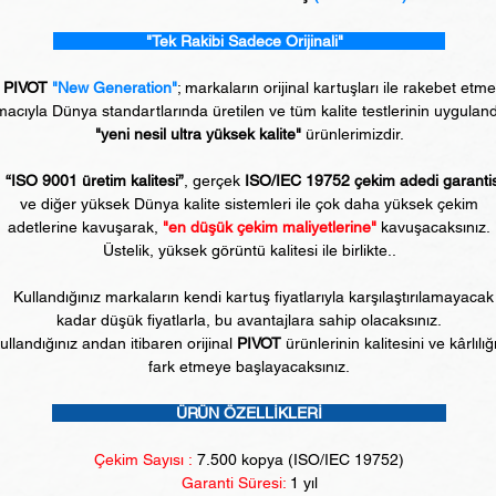
"Tek Rakibi Sadece Orijinali"
PIVOT
"New Generation"
; markaların orijinal kartuşları ile rakebet etm
acıyla Dünya standartlarında üretilen ve tüm kalite testlerinin uyguland
"yeni nesil ultra yüksek kalite"
ürünlerimizdir.
“ISO 9001 üretim kalitesi”
, gerçek
ISO/IEC 19752 çekim adedi garanti
ve diğer yüksek Dünya kalite sistemleri ile çok daha yüksek çekim
adetlerine kavuşarak,
"en düşük çekim maliyetlerine"
kavuşacaksınız.
Üstelik, yüksek görüntü kalitesi ile birlikte..
Kullandığınız markaların kendi kartuş fiyatlarıyla karşılaştırılamayacak
kadar düşük fiyatlarla, bu avantajlara sahip olacaksınız.
ullandığınız andan itibaren orijinal
PIVOT
ürünlerinin kalitesini ve kârlılığ
fark etmeye başlayacaksınız.
ÜRÜN ÖZELLİKLERİ
Çekim Sayısı :
7.5
00 kopya (ISO/IEC 19752)
Garanti Süresi:
1 yıl