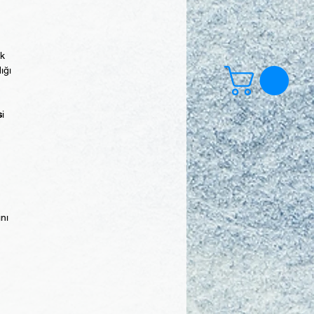
ek
ığı
s
i
ını