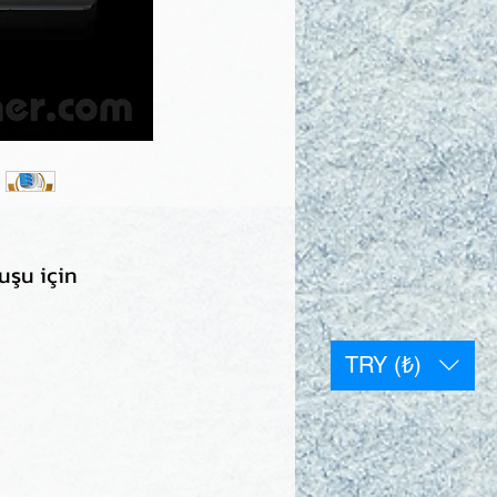
uşu için
TRY (₺)