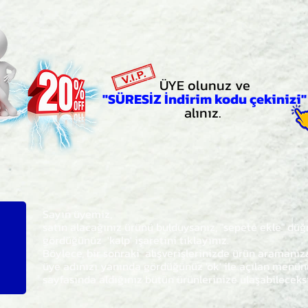
ÜYE olunuz ve
"SÜRESİZ İndirim kodu çekinizi"
alınız.
Sayın üyemiz,
satın alacağınız ürünü bulduysanız, "sepete ekle" dü
gördüğünüz 'kalp' işaretini tıklayınız.
Böylece,
bir sonraki
alışverişlerinizde ürün aramanı
üye adınızı yanında gördüğünüz 'ok' ile açılan men
sayfasında aldığınız bütün ürünlerinize ulaşabileceks