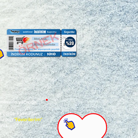
ğmesinin yanında
za gerek kalmadan,
ünüzden
"Favorilerim"
iniz.