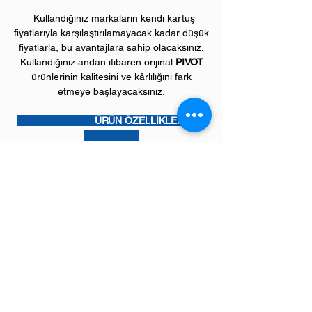
Kullandığınız markaların kendi kartuş
fiyatlarıyla karşılaştırılamayacak kadar düşük
fiyatlarla, bu avantajlara sahip olacaksınız.
Kullandığınız andan itibaren orijinal
PIVOT
ürünlerinin kalitesini ve kârlılığını fark
etmeye başlayacaksınız.
ÜRÜN ÖZELLİKLERİ
Çekim Sayısı :
18.000 kopya (ISO/IEC
19752)
Garanti Süresi:
1 yıl
Uyumlu BROTHER Yazıcı Modelleri:
HL model renkli laser yazıcılar
HLL3210, HLL3230, HLL3270, HLL3280
serileri,
DCP model çok amaçlı renkli yazıcılar
DCPL3510, DCPL3550, DCPL3551 serileri