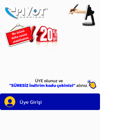
ÜYE
olun
ÜYE olunuz ve
"SÜRESİZ İndirim kodu çekinizi"
alınız.
Üye Girişi
Sayın üyemiz,
satın alacağınız ürünü
bulduysanız, sepete eklelemeden önce;
ürün reminin sağ üst köşesinde