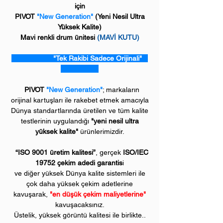
için
PIVOT
"New Generation"
(
Yeni Nesil Ultra
Yüksek Kalite)
Mavi renkli drum ünitesi
(MAVİ KUTU)
"Tek Rakibi Sadece Orijinali"
PIVOT
"New Generation"
; markaların
orijinal kartuşları ile rakebet etmek amacıyla
Dünya standartlarında üretilen ve tüm kalite
testlerinin uygulandığı
"yeni nesil ultra
yüksek kalite"
ürünlerimizdir.
“ISO 9001 üretim kalitesi”
, gerçek
ISO/IEC
19752 çekim adedi garantis
i
ve diğer yüksek Dünya kalite sistemleri ile
çok daha yüksek çekim adetlerine
kavuşarak,
"en düşük çekim maliyetlerine"
kavuşacaksınız.
Üstelik, yüksek görüntü kalitesi ile birlikte..