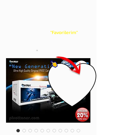
gördüğünüz 'kalp' işaretini tıklayınız.
Böylece,
bir sonraki
alışverişlerinizde
ürünü aramanıza gerek kalmadan,
üye adınızı yanında gördüğünüz 'ok' ile
açılan menünüzden
"Favorilerim"
sayfasında aldığınız bütün
ürünlerinize ulaşabileceksiniz.