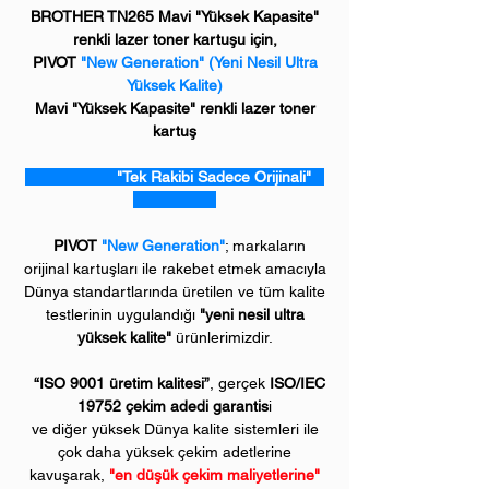
BROTHER TN265 Mavi "Yüksek Kapasite"
renkli lazer toner kartuşu için,
PIVOT
"New Generation" (Yeni Nesil Ultra
Yüksek Kalite)
Mavi "Yüksek Kapasite" renkli lazer toner
kartuş
"Tek Rakibi Sadece Orijinali"
PIVOT
"New Generation"
; markaların
orijinal kartuşları ile rakebet etmek amacıyla
Dünya standartlarında üretilen ve tüm kalite
testlerinin uygulandığı
"yeni nesil ultra
yüksek kalite"
ürünlerimizdir.
“ISO 9001 üretim kalitesi”
, gerçek
ISO/IEC
19752 çekim adedi garantis
i
ve diğer yüksek Dünya kalite sistemleri ile
çok daha yüksek çekim adetlerine
kavuşarak,
"en düşük çekim maliyetlerine"