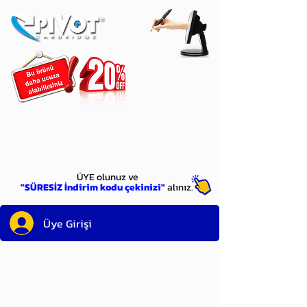
ÜYE
olun
ÜYE olunuz ve
"SÜRESİZ İndirim kodu çekinizi"
alınız.
Üye Girişi
Sayın üyemiz,
satın alacağınız ürünü
bulduysanız, sepete eklelemeden önce;
ürün reminin sağ üst köşesinde