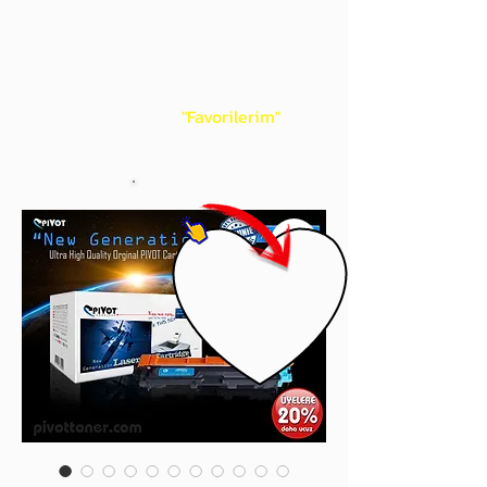
gördüğünüz 'kalp' işaretini tıklayınız.
Böylece,
bir sonraki
alışverişlerinizde
ürünü aramanıza gerek kalmadan,
üye adınızı yanında gördüğünüz 'ok' ile
açılan menünüzden
"Favorilerim"
sayfasında aldığınız bütün
ürünlerinize ulaşabileceksiniz.