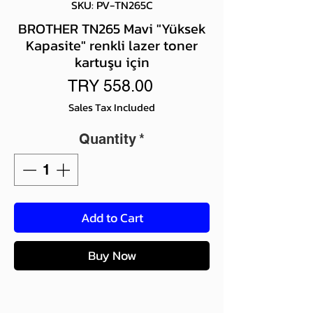
SKU: PV-TN265C
BROTHER TN265 Mavi "Yüksek
Kapasite" renkli lazer toner
kartuşu için
Price
TRY 558.00
Sales Tax Included
Quantity
*
Add to Cart
Buy Now