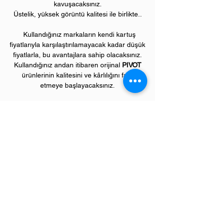
kavuşacaksınız.
Üstelik, yüksek görüntü kalitesi ile birlikte..
Kullandığınız markaların kendi kartuş
fiyatlarıyla karşılaştırılamayacak kadar düşük
fiyatlarla, bu avantajlara sahip olacaksınız.
Kullandığınız andan itibaren orijinal
PIVOT
ürünlerinin kalitesini ve kârlılığını fark
etmeye başlayacaksınız.
ÜRÜN ÖZELLİKLERİ
Çekim Sayısı :
2
.200 kopya (ISO/IEC 19752)
Garanti Süresi:
1 yıl
Uyumlu Brother Renkli Yazıcı Modelleri:
HL model renkli laser yazıcılar
HL3140, HL3150, HL3170, HL3180 serileri,
DCP model çok amaçlı renkli yazıcılar