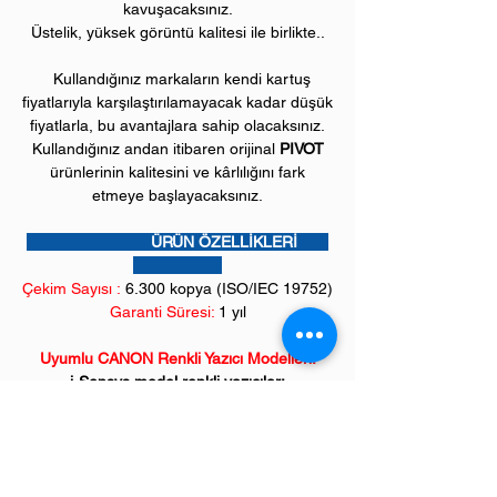
kavuşacaksınız.
Üstelik, yüksek görüntü kalitesi ile birlikte..
Kullandığınız markaların kendi kartuş
fiyatlarıyla karşılaştırılamayacak kadar düşük
fiyatlarla, bu avantajlara sahip olacaksınız.
Kullandığınız andan itibaren orijinal
PIVOT
ürünlerinin kalitesini ve kârlılığını fark
etmeye başlayacaksınız.
ÜRÜN ÖZELLİKLERİ
Çekim Sayısı :
6
.300 kopya (ISO/IEC 19752)
Garanti Süresi:
1 yıl
Uyumlu CANON Renkli Yazıcı Modelleri:
i-Sensys model renkli yazıcılar;
LBP710, LBP712 serileri
Saygıdeğer müşterilerimiz,
**
İncelediğiniz ürünümüz "orjinal karşılığı