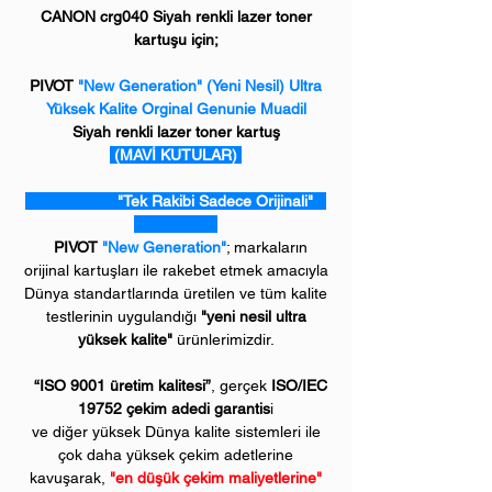
CANON crg040 Siyah renkli lazer toner
kartuşu için;
PIVOT
"New Generation" (Yeni Nesil) Ultra
Yüksek Kalite Orginal Genunie Muadil
Siyah renkli lazer toner kartuş
(MAVİ KUTULAR)
"Tek Rakibi Sadece Orijinali"
PIVOT
"New Generation"
; markaların
orijinal kartuşları ile rakebet etmek amacıyla
Dünya standartlarında üretilen ve tüm kalite
testlerinin uygulandığı
"yeni nesil ultra
yüksek kalite"
ürünlerimizdir.
“ISO 9001 üretim kalitesi”
, gerçek
ISO/IEC
19752 çekim adedi garantis
i
ve diğer yüksek Dünya kalite sistemleri ile
çok daha yüksek çekim adetlerine
kavuşarak,
"en düşük çekim maliyetlerine"