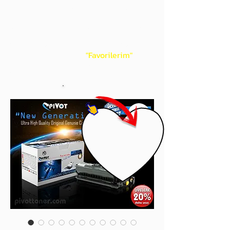
gördüğünüz 'kalp' işaretini tıklayınız.
Böylece,
bir sonraki
alışverişlerinizde
ürünü aramanıza gerek kalmadan,
üye adınızı yanında gördüğünüz 'ok' ile
açılan menünüzden
"Favorilerim"
sayfasında aldığınız bütün
ürünlerinize ulaşabileceksiniz.