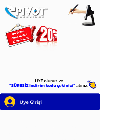
ÜYE
olun
ÜYE olunuz ve
"SÜRESİZ İndirim kodu çekinizi"
alınız.
Üye Girişi
Sayın üyemiz,
satın alacağınız ürünü
bulduysanız, sepete eklelemeden önce;
ürün reminin sağ üst köşesinde