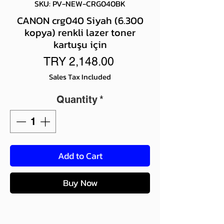
SKU: PV-NEW-CRG040BK
CANON crg040 Siyah (6.300
kopya) renkli lazer toner
kartuşu için
Price
TRY 2,148.00
Sales Tax Included
Quantity
*
Add to Cart
Buy Now