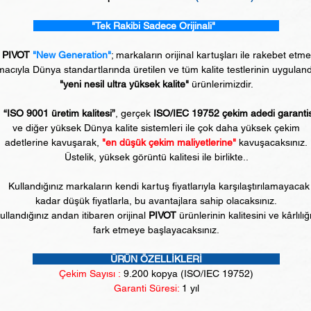
"Tek Rakibi Sadece Orijinali"
PIVOT
"New Generation"
; markaların orijinal kartuşları ile rakebet etm
acıyla Dünya standartlarında üretilen ve tüm kalite testlerinin uyguland
"yeni nesil ultra yüksek kalite"
ürünlerimizdir.
“ISO 9001 üretim kalitesi”
, gerçek
ISO/IEC 19752 çekim adedi garanti
ve diğer yüksek Dünya kalite sistemleri ile çok daha yüksek çekim
adetlerine kavuşarak,
"en düşük çekim maliyetlerine"
kavuşacaksınız.
Üstelik, yüksek görüntü kalitesi ile birlikte..
Kullandığınız markaların kendi kartuş fiyatlarıyla karşılaştırılamayacak
kadar düşük fiyatlarla, bu avantajlara sahip olacaksınız.
ullandığınız andan itibaren orijinal
PIVOT
ürünlerinin kalitesini ve kârlılığ
fark etmeye başlayacaksınız.
ÜRÜN ÖZELLİKLERİ
Çekim Sayısı :
9
.200 kopya (ISO/IEC 19752)
Garanti Süresi:
1 yıl