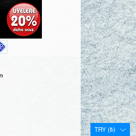
in
TRY (₺)