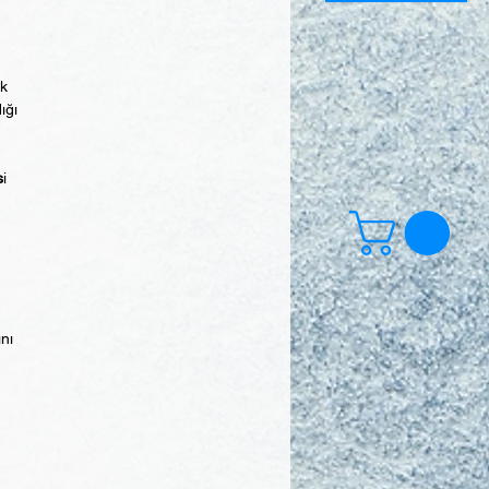
ek
ığı
s
i
ını