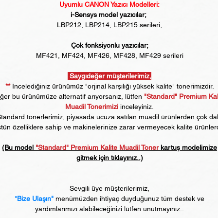
Uyumlu CANON Yazıcı Modelleri:
i-Sensys model yazıcılar;
LBP212, LBP214, LBP215 serileri,
Çok fonksiyonlu yazıcılar;
MF421, MF424, MF426, MF428, MF429 serileri
Saygıdeğer müşterilerimiz,
**
İncelediğiniz ürünümüz "orjinal karşılığı yüksek kalite" tonerimizdir.
er bu ürünümüze alternatif arıyorsanız, lütfen
"Standard" Premium Kal
Muadil Tonerimizi
inceleyiniz.
tandard tonerlerimiz, piyasada ucuza satılan muadil ürünlerden çok d
tün özelliklere sahip ve makinelerinize zarar vermeyecek kalite ürünlerd
(Bu model
"Standard" Premium Kalite Muadil Toner
kartuş modelimize
gitmek için tıklayınız..)
Sevgili üye müşterilerimiz,
"
Bize Ulaşın"
menümüzden ihtiyaç duyduğunuz tüm destek ve
yardımlarımızı alabileceğinizi lütfen unutmayınız..