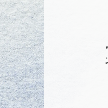
Eğ
S
üs