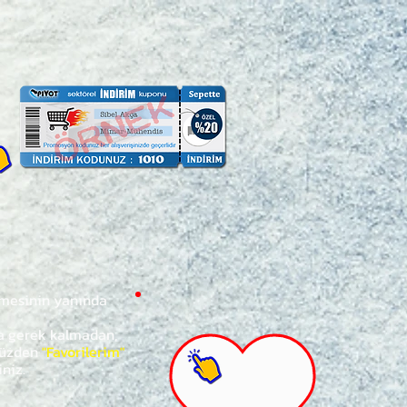
ğmesinin yanında
za gerek kalmadan,
ünüzden
"Favorilerim"
iniz.