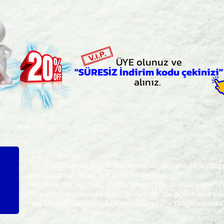
ÜYE olunuz ve
"SÜRESİZ İndirim kodu çekinizi"
alınız.
Sayın üyemiz,
satın alacağınız ürünü bulduysanız, "sepete ekle" dü
gördüğünüz 'kalp' işaretini tıklayınız.
Böylece,
bir sonraki
alışverişlerinizde ürün aramanı
üye adınızı yanında gördüğünüz 'ok' ile açılan men
sayfasında aldığınız bütün ürünlerinize ulaşabileceks