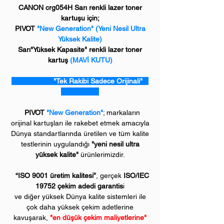
CANON crg054H Sarı renkli lazer toner
kartuşu için;
PIVOT
"New Generation" (Yeni Nesil Ultra
Yüksek Kalite)
Sarı"Yüksek Kapasite" renkli lazer toner
kartuş
(MAVİ KUTU)
"Tek Rakibi Sadece Orijinali"
PIVOT
"New Generation"
; markaların
orijinal kartuşları ile rakebet etmek amacıyla
Dünya standartlarında üretilen ve tüm kalite
testlerinin uygulandığı
"yeni nesil ultra
yüksek kalite"
ürünlerimizdir.
“ISO 9001 üretim kalitesi”
, gerçek
ISO/IEC
19752 çekim adedi garantis
i
ve diğer yüksek Dünya kalite sistemleri ile
çok daha yüksek çekim adetlerine
kavuşarak,
"en düşük çekim maliyetlerine"