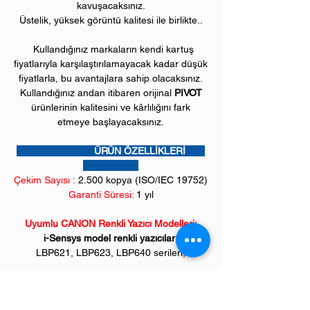
kavuşacaksınız.
Üstelik, yüksek görüntü kalitesi ile birlikte..
Kullandığınız markaların kendi kartuş
fiyatlarıyla karşılaştırılamayacak kadar düşük
fiyatlarla, bu avantajlara sahip olacaksınız.
Kullandığınız andan itibaren orijinal
PIVOT
ürünlerinin kalitesini ve kârlılığını fark
etmeye başlayacaksınız.
ÜRÜN ÖZELLİKLERİ
Çekim Sayısı :
2.5
00 kopya (ISO/IEC 19752)
Garanti Süresi:
1 yıl
Uyumlu CANON Renkli Yazıcı Modelleri:
i-Sensys model renkli yazıcılar;
LBP621, LBP623, LBP640 serileri,
i-Sensys Çok fonksiyonlu renkli yazıcılar;
MF641, MF642, MF643, MF644, MF645