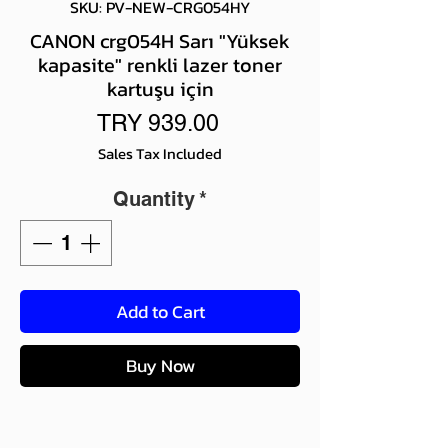
SKU: PV-NEW-CRG054HY
CANON crg054H Sarı "Yüksek
kapasite" renkli lazer toner
kartuşu için
Price
TRY 939.00
Sales Tax Included
Quantity
*
Add to Cart
Buy Now