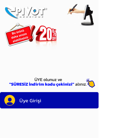
ÜYE
olun
ÜYE olunuz ve
"SÜRESİZ İndirim kodu çekinizi"
alınız.
Üye Girişi
Sayın üyemiz,
satın alacağınız ürünü
bulduysanız, sepete eklelemeden önce;
ürün reminin sağ üst köşesinde