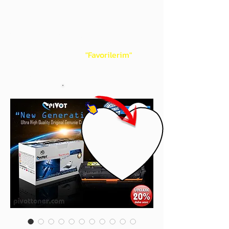
gördüğünüz 'kalp' işaretini tıklayınız.
Böylece,
bir sonraki
alışverişlerinizde
ürünü aramanıza gerek kalmadan,
üye adınızı yanında gördüğünüz 'ok' ile
açılan menünüzden
"Favorilerim"
sayfasında aldığınız bütün
ürünlerinize ulaşabileceksiniz.