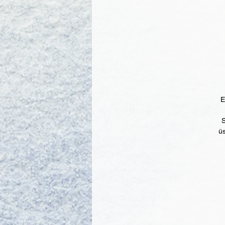
Eğ
S
üs