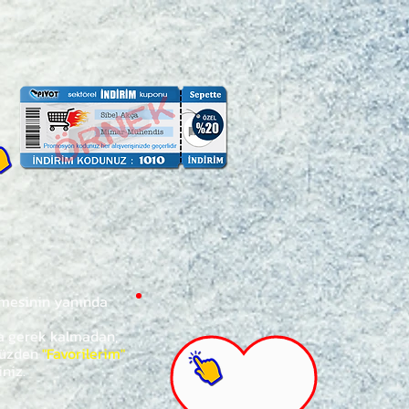
ğmesinin yanında
za gerek kalmadan,
ünüzden
"Favorilerim"
iniz.