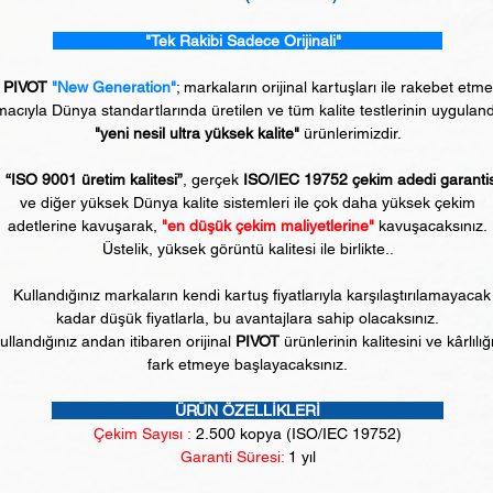
"Tek Rakibi Sadece Orijinali"
PIVOT
"New Generation"
; markaların orijinal kartuşları ile rakebet etm
acıyla Dünya standartlarında üretilen ve tüm kalite testlerinin uyguland
"yeni nesil ultra yüksek kalite"
ürünlerimizdir.
“ISO 9001 üretim kalitesi”
, gerçek
ISO/IEC 19752 çekim adedi garanti
ve diğer yüksek Dünya kalite sistemleri ile çok daha yüksek çekim
adetlerine kavuşarak,
"en düşük çekim maliyetlerine"
kavuşacaksınız.
Üstelik, yüksek görüntü kalitesi ile birlikte..
Kullandığınız markaların kendi kartuş fiyatlarıyla karşılaştırılamayacak
kadar düşük fiyatlarla, bu avantajlara sahip olacaksınız.
ullandığınız andan itibaren orijinal
PIVOT
ürünlerinin kalitesini ve kârlılığ
fark etmeye başlayacaksınız.
ÜRÜN ÖZELLİKLERİ
Çekim Sayısı :
2
.500 kopya (ISO/IEC 19752)
Garanti Süresi:
1 yıl