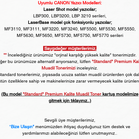
Uyumlu CANON Yazıcı Modelleri:
Laser Shot model yazıcılar;
LBP300, LBP3200, LBP 3210 serileri,
LaserBase model çok fonksiyonlu yazıcılar;
MF3110, MF3111, MF3220, MF3240, MF5500, MF5530, MF5550,
MF5630, MF5650, MF5730, MF5750, MF5770 serileri
Saygıdeğer müşterilerimiz,
**
İncelediğiniz ürünümüz "orjinal karşılığı yüksek kalite" tonerimizdir.
er bu ürünümüze alternatif arıyorsanız, lütfen
"Standard" Premium Kal
Muadil Tonerimizi
inceleyiniz.
tandard tonerlerimiz, piyasada ucuza satılan muadil ürünlerden çok d
tün özelliklere sahip ve makinelerinize zarar vermeyecek kalite ürünlerd
(Bu model
"Standard" Premium Kalite Muadil Toner
kartuş modelimize
gitmek için tıklayınız..)
Sevgili üye müşterilerimiz,
"
Bize Ulaşın"
menümüzden ihtiyaç duyduğunuz tüm destek ve
yardımlarımızı alabileceğinizi lütfen unutmayınız..