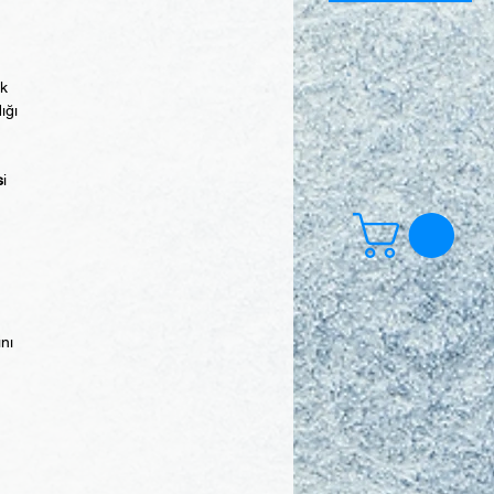
ek
ığı
s
i
ını