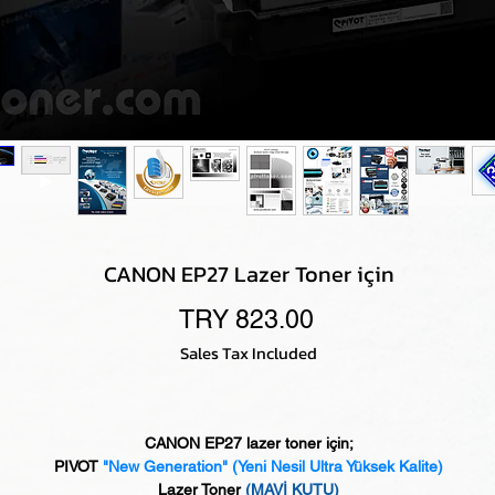
CANON EP27 Lazer Toner için
Price
TRY 823.00
Sales Tax Included
CANON EP27 lazer toner için;
PIVOT
"New Generation"
(Yeni Nesil Ultra Yüksek Kalite)
Lazer Toner
(MAVİ KUTU)