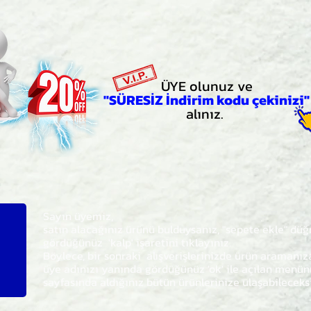
ÜYE olunuz ve
"SÜRESİZ İndirim kodu çekinizi"
alınız.
Sayın üyemiz,
satın alacağınız ürünü bulduysanız, "sepete ekle" dü
gördüğünüz 'kalp' işaretini tıklayınız.
Böylece,
bir sonraki
alışverişlerinizde ürün aramanı
üye adınızı yanında gördüğünüz 'ok' ile açılan men
sayfasında aldığınız bütün ürünlerinize ulaşabileceks