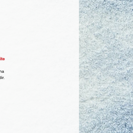
ite
aha
ir.