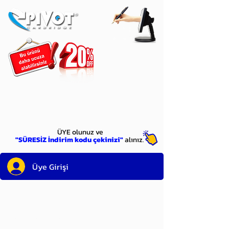
ÜYE
olun
ÜYE olunuz ve
"SÜRESİZ İndirim kodu çekinizi"
alınız.
Üye Girişi
Sayın üyemiz,
satın alacağınız ürünü
bulduysanız, sepete eklelemeden önce;
ürün reminin sağ üst köşesinde