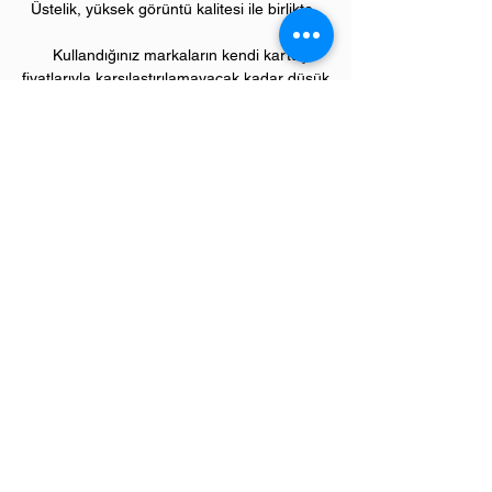
Üstelik, yüksek görüntü kalitesi ile birlikte..
Kullandığınız markaların kendi kartuş
fiyatlarıyla karşılaştırılamayacak kadar düşük
fiyatlarla, bu avantajlara sahip olacaksınız.
Kullandığınız andan itibaren orijinal
PIVOT
ürünlerinin kalitesini ve kârlılığını fark
etmeye başlayacaksınız.
ÜRÜN ÖZELLİKLERİ
Çekim Sayısı :
5.0
00 kopya (ISO/IEC 19752)
Garanti Süresi:
1 yıl
Uyumlu GESTETNER Yazıcı Modelleri:
"SP" model yazıcılar;
SP3400, SP3410 serileri
Sevgili üye müşterilerimiz,