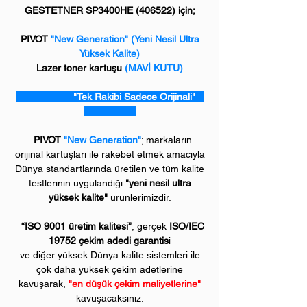
GESTETNER SP3400HE (406522) için;
PIVOT
"New Generation"
(Yeni Nesil Ultra
Yüksek Kalite)
Lazer toner kartuşu
(MAVİ KUTU)
"Tek Rakibi Sadece Orijinali"
PIVOT
"New Generation"
; markaların
orijinal kartuşları ile rakebet etmek amacıyla
Dünya standartlarında üretilen ve tüm kalite
testlerinin uygulandığı
"yeni nesil ultra
yüksek kalite"
ürünlerimizdir.
“ISO 9001 üretim kalitesi”
, gerçek
ISO/IEC
19752 çekim adedi garantis
i
ve diğer yüksek Dünya kalite sistemleri ile
çok daha yüksek çekim adetlerine
kavuşarak,
"en düşük çekim maliyetlerine"
kavuşacaksınız.