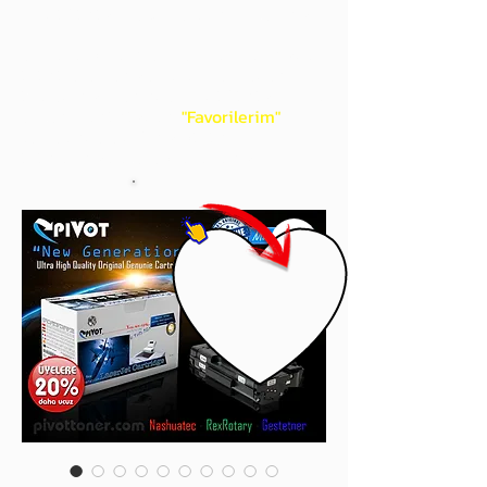
gördüğünüz 'kalp' işaretini tıklayınız.
Böylece,
bir sonraki
alışverişlerinizde
ürünü aramanıza gerek kalmadan,
üye adınızı yanında gördüğünüz 'ok' ile
açılan menünüzden
"Favorilerim"
sayfasında aldığınız bütün
ürünlerinize ulaşabileceksiniz.