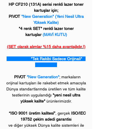
HP CF210 (131A) serisi renkli lazer toner
kartuşlar için;
PIVOT
"New Generation" (Yeni Nesil Ultra
Yüksek Kalite)
"4 renk SET" renkli lazer toner
kartuşlar
(MAVİ KUTU)
(SET olarak alımlar %15 daha avantajlıdır.!)
"Tek Rakibi Sadece Orijinali"
PIVOT
"New Generation"
; markaların
orijinal kartuşları ile rakebet etmek amacıyla
Dünya standartlarında üretilen ve tüm kalite
testlerinin uygulandığı
"yeni nesil ultra
yüksek kalite"
ürünlerimizdir.
“ISO 9001 üretim kalitesi”
, gerçek
ISO/IEC
19752 çekim adedi garantis
i
ve diğer yüksek Dünya kalite sistemleri ile