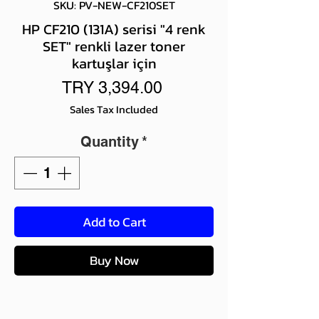
SKU: PV-NEW-CF210SET
HP CF210 (131A) serisi "4 renk
SET" renkli lazer toner
kartuşlar için
Price
TRY 3,394.00
Sales Tax Included
Quantity
*
Add to Cart
Buy Now