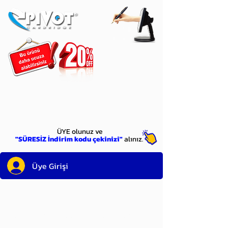
ÜYE
olun
ÜYE olunuz ve
"SÜRESİZ İndirim kodu çekinizi"
alınız.
Üye Girişi
Sayın üyemiz,
satın alacağınız ürünü
bulduysanız, sepete eklelemeden önce;
ürün reminin sağ üst köşesinde