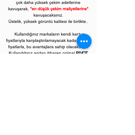
çok daha yüksek çekim adetlerine
kavuşarak,
"en düşük çekim maliyetlerine"
kavuşacaksınız.
Üstelik, yüksek görüntü kalitesi ile birlikte..
Kullandığınız markaların kendi kartuş
fiyatlarıyla karşılaştırılamayacak kadar düşük
fiyatlarla, bu avantajlara sahip olacaksınız.
Kullandığınız andan itibaren orijinal
PIVOT
ürünlerinin kalitesini ve kârlılığını fark
etmeye başlayacaksınız.
ÜRÜN ÖZELLİKLERİ
Çekim Sayısı :
Siyah 2
.200 kopya, renklerin
her biri 1.400 kopya
(ISO/IEC 19752)
Garanti Süresi:
1 yıl
Uyumlu HP Renkli Yazıcı Modelleri: