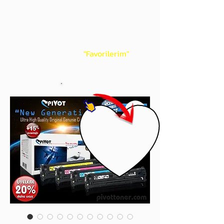
gördüğünüz 'kalp' işaretini tıklayınız.
Böylece,
bir sonraki
alışverişlerinizde
ürünü aramanıza gerek kalmadan,
üye adınızı yanında gördüğünüz 'ok' ile
açılan menünüzden
"Favorilerim"
sayfasında aldığınız bütün
ürünlerinize ulaşabileceksiniz.