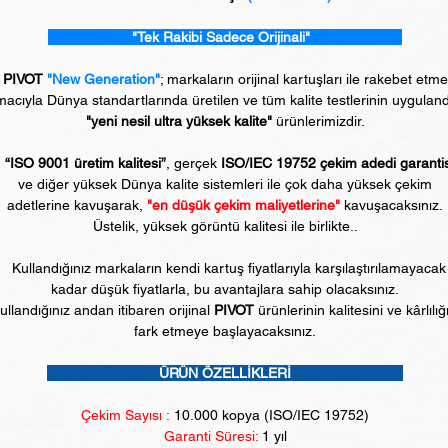
"Tek Rakibi Sadece Orijinali"
PIVOT
"New Generation"
; markaların orijinal kartuşları ile rakebet etm
acıyla Dünya standartlarında üretilen ve tüm kalite testlerinin uyguland
"yeni nesil ultra yüksek kalite"
ürünlerimizdir.
“ISO 9001 üretim kalitesi”
, gerçek
ISO/IEC 19752 çekim adedi garanti
ve diğer yüksek Dünya kalite sistemleri ile çok daha yüksek çekim
adetlerine kavuşarak,
"en düşük çekim maliyetlerine"
kavuşacaksınız.
Üstelik, yüksek görüntü kalitesi ile birlikte..
Kullandığınız markaların kendi kartuş fiyatlarıyla karşılaştırılamayacak
kadar düşük fiyatlarla, bu avantajlara sahip olacaksınız.
ullandığınız andan itibaren orijinal
PIVOT
ürünlerinin kalitesini ve kârlılığ
fark etmeye başlayacaksınız.
ÜRÜN ÖZELLİKLERİ
Çekim Sayısı :
10
.000 kopya (ISO/IEC 19752)
Garanti Süresi:
1 yıl