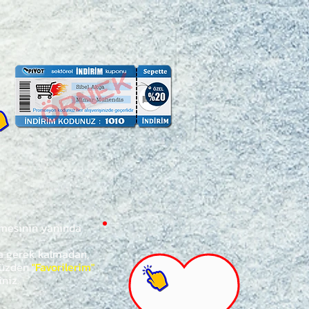
ğmesinin yanında
za gerek kalmadan,
ünüzden
"Favorilerim"
iniz.