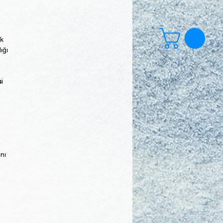
ek
ığı
s
i
ını