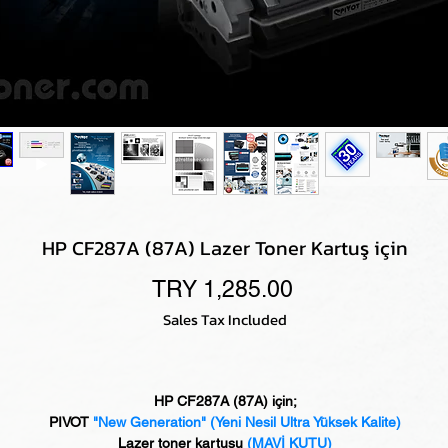
HP CF287A (87A) Lazer Toner Kartuş için
Price
TRY 1,285.00
Sales Tax Included
HP CF287A (87A) için;
PIVOT
"New Generation"
(Yeni Nesil Ultra Yüksek Kalite)
Lazer toner kartuşu
(MAVİ KUTU)