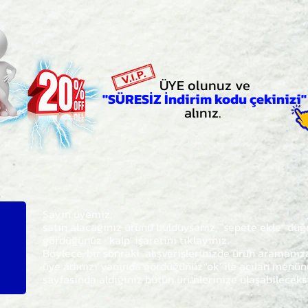
ÜYE olunuz ve
"SÜRESİZ İndirim kodu çekinizi"
alınız.
Sayın üyemiz,
satın alacağınız ürünü bulduysanız, "sepete ekle" dü
gördüğünüz 'kalp' işaretini tıklayınız.
Böylece,
bir sonraki
alışverişlerinizde ürün aramanı
üye adınızı yanında gördüğünüz 'ok' ile açılan men
sayfasında aldığınız bütün ürünlerinize ulaşabileceks