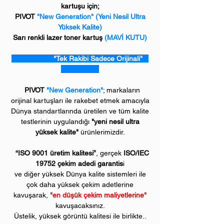
kartuşu için;
PIVOT
"New Generation" (Yeni Nesil Ultra
Yüksek Kalite)
Sarı renkli lazer toner kartuş
(MAVİ KUTU)
"Tek Rakibi Sadece Orijinali"
PIVOT
"New Generation"
; markaların
orijinal kartuşları ile rakebet etmek amacıyla
Dünya standartlarında üretilen ve tüm kalite
testlerinin uygulandığı
"yeni nesil ultra
yüksek kalite"
ürünlerimizdir.
“ISO 9001 üretim kalitesi”
, gerçek
ISO/IEC
19752 çekim adedi garantis
i
ve diğer yüksek Dünya kalite sistemleri ile
çok daha yüksek çekim adetlerine
kavuşarak,
"en düşük çekim maliyetlerine"
kavuşacaksınız.
Üstelik, yüksek görüntü kalitesi ile birlikte..