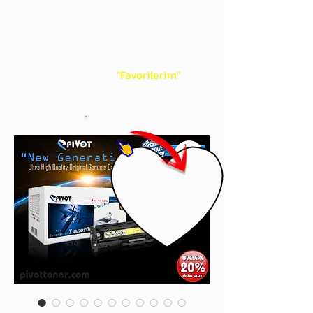
gördüğünüz 'kalp' işaretini tıklayınız.
Böylece,
bir sonraki
alışverişlerinizde
ürünü aramanıza gerek kalmadan,
üye adınızı yanında gördüğünüz 'ok' ile
açılan menünüzden
"Favorilerim"
sayfasında aldığınız bütün
ürünlerinize ulaşabileceksiniz.