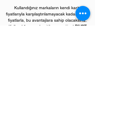
Kullandığınız markaların kendi kartuş
fiyatlarıyla karşılaştırılamayacak kadar düşük
fiyatlarla, bu avantajlara sahip olacaksınız.
Kullandığınız andan itibaren orijinal
PIVOT
ürünlerinin kalitesini ve kârlılığını fark
etmeye başlayacaksınız.
ÜRÜN ÖZELLİKLERİ
Çekim Sayısı :
2
.800 kopya (ISO/IEC 19752)
Garanti Süresi:
1 yıl
Uyumlu HP Renkli Yazıcı Modelleri:
Color LaserJet Pro "M" model renkli
yazıcılar;
M476 serisi
Sevgili üye müşterilerimiz,
"
Bize Ulaşın"
menümüzden ihtiyaç duyduğunuz tüm