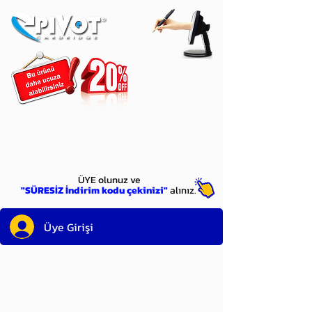
ÜYE
olun
ÜYE olunuz ve
"SÜRESİZ İndirim kodu çekinizi"
alınız.
Üye Girişi
Sayın üyemiz,
satın alacağınız ürünü
bulduysanız, sepete eklelemeden önce;
ürün reminin sağ üst köşesinde