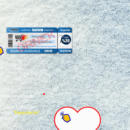
ğmesinin yanında
za gerek kalmadan,
ünüzden
"Favorilerim"
iniz.