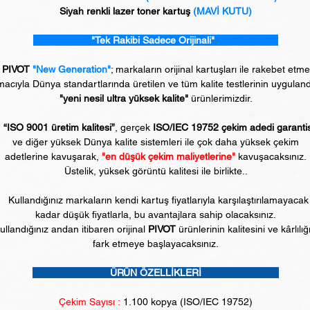
Siyah renkli lazer toner kartuş
(MAVİ KUTU)
"Tek Rakibi Sadece Orijinali"
PIVOT
"New Generation"
; markaların orijinal kartuşları ile rakebet etm
acıyla Dünya standartlarında üretilen ve tüm kalite testlerinin uyguland
"yeni nesil ultra yüksek kalite"
ürünlerimizdir.
“ISO 9001 üretim kalitesi”
, gerçek
ISO/IEC 19752 çekim adedi garanti
ve diğer yüksek Dünya kalite sistemleri ile çok daha yüksek çekim
adetlerine kavuşarak,
"en düşük çekim maliyetlerine"
kavuşacaksınız.
Üstelik, yüksek görüntü kalitesi ile birlikte..
Kullandığınız markaların kendi kartuş fiyatlarıyla karşılaştırılamayacak
kadar düşük fiyatlarla, bu avantajlara sahip olacaksınız.
ullandığınız andan itibaren orijinal
PIVOT
ürünlerinin kalitesini ve kârlılığ
fark etmeye başlayacaksınız.
ÜRÜN ÖZELLİKLERİ
Çekim Sayısı :
1
.100 kopya (ISO/IEC 19752)