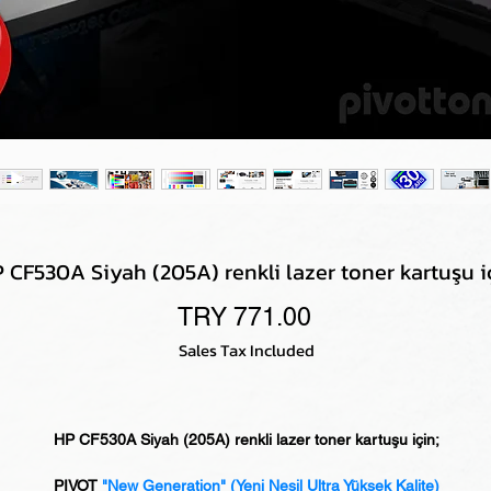
 CF530A Siyah (205A) renkli lazer toner kartuşu i
Price
TRY 771.00
Sales Tax Included
HP CF530A Siyah (205A) renkli lazer toner kartuşu için;
PIVOT
"New Generation" (Yeni Nesil Ultra Yüksek Kalite)