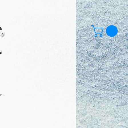
ek
ığı
s
i
ını