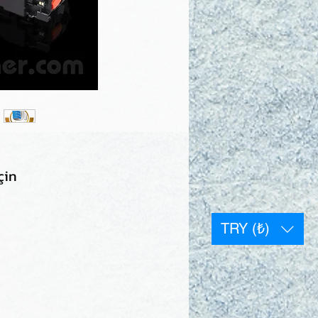
çin
TRY (₺)