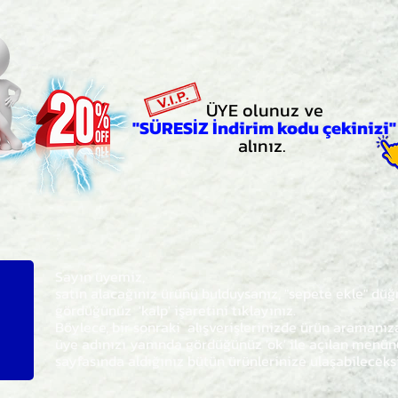
ÜYE olunuz ve
"SÜRESİZ İndirim kodu çekinizi"
alınız.
Sayın üyemiz,
satın alacağınız ürünü bulduysanız, "sepete ekle" dü
gördüğünüz 'kalp' işaretini tıklayınız.
Böylece,
bir sonraki
alışverişlerinizde ürün aramanı
üye adınızı yanında gördüğünüz 'ok' ile açılan men
sayfasında aldığınız bütün ürünlerinize ulaşabileceks