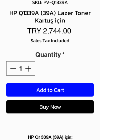
SKU: PV-Q1339A
HP Q1339A (39A) Lazer Toner
Kartuş için
Price
TRY 2,744.00
Sales Tax Included
Quantity
*
Add to Cart
Buy Now
HP Q1339A (39A) için;