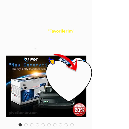
gördüğünüz 'kalp' işaretini tıklayınız.
Böylece,
bir sonraki
alışverişlerinizde
ürünü aramanıza gerek kalmadan,
üye adınızı yanında gördüğünüz 'ok' ile
açılan menünüzden
"Favorilerim"
sayfasında aldığınız bütün
ürünlerinize ulaşabileceksiniz.