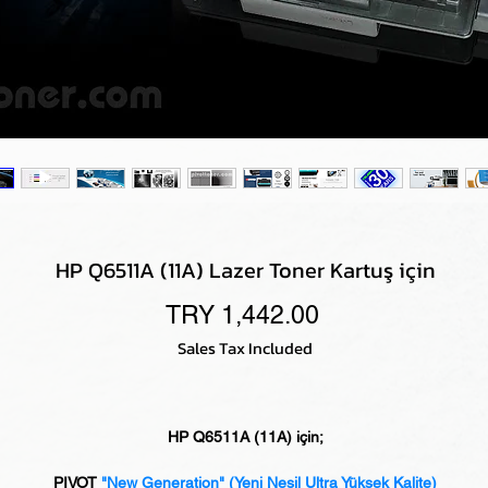
HP Q6511A (11A) Lazer Toner Kartuş için
Price
TRY 1,442.00
Sales Tax Included
HP Q6511A (11A) için;
PIVOT
"New Generation"
(Yeni Nesil Ultra Yüksek Kalite)