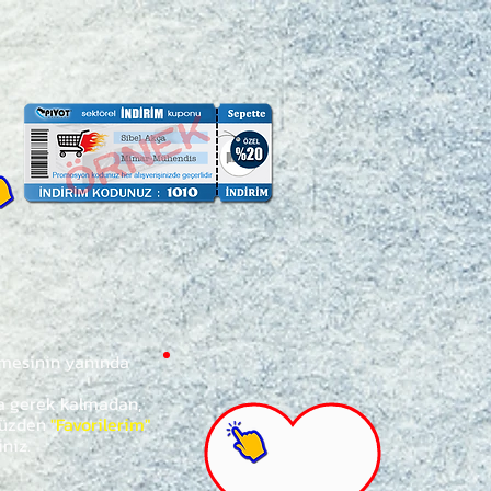
ğmesinin yanında
za gerek kalmadan,
ünüzden
"Favorilerim"
iniz.