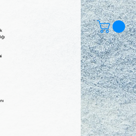
ek
ığı
s
i
ını