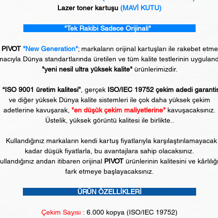
Lazer toner kartuşu
(MAVİ KUTU)
"Tek Rakibi Sadece Orijinali"
PIVOT
"New Generation"
; markaların orijinal kartuşları ile rakebet etm
acıyla Dünya standartlarında üretilen ve tüm kalite testlerinin uyguland
"yeni nesil ultra yüksek kalite"
ürünlerimizdir.
“ISO 9001 üretim kalitesi”
, gerçek
ISO/IEC 19752 çekim adedi garanti
ve diğer yüksek Dünya kalite sistemleri ile çok daha yüksek çekim
adetlerine kavuşarak,
"en düşük çekim maliyetlerine"
kavuşacaksınız.
Üstelik, yüksek görüntü kalitesi ile birlikte..
Kullandığınız markaların kendi kartuş fiyatlarıyla karşılaştırılamayacak
kadar düşük fiyatlarla, bu avantajlara sahip olacaksınız.
ullandığınız andan itibaren orijinal
PIVOT
ürünlerinin kalitesini ve kârlılığ
fark etmeye başlayacaksınız.
ÜRÜN ÖZELLİKLERİ
Çekim Sayısı :
6
.000 kopya (ISO/IEC 19752)