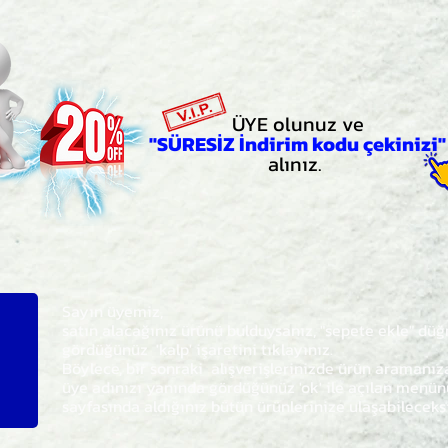
ÜYE olunuz ve
"SÜRESİZ İndirim kodu çekinizi"
alınız.
Sayın üyemiz,
satın alacağınız ürünü bulduysanız, "sepete ekle" dü
gördüğünüz 'kalp' işaretini tıklayınız.
Böylece,
bir sonraki
alışverişlerinizde ürün aramanı
üye adınızı yanında gördüğünüz 'ok' ile açılan men
sayfasında aldığınız bütün ürünlerinize ulaşabileceks