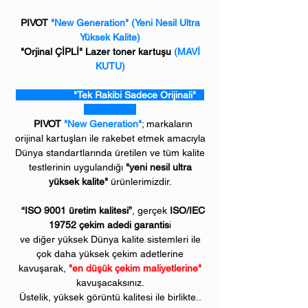
PIVOT
"New Generation"
(Yeni Nesil Ultra
Yüksek Kalite)
"Orjinal ÇİPLİ" Lazer toner kartuşu
(MAVİ
KUTU)
"Tek Rakibi Sadece Orijinali"
PIVOT
"New Generation"
; markaların
orijinal kartuşları ile rakebet etmek amacıyla
Dünya standartlarında üretilen ve tüm kalite
testlerinin uygulandığı
"yeni nesil ultra
yüksek kalite"
ürünlerimizdir.
“ISO 9001 üretim kalitesi”
, gerçek
ISO/IEC
19752 çekim adedi garantis
i
ve diğer yüksek Dünya kalite sistemleri ile
çok daha yüksek çekim adetlerine
kavuşarak,
"en düşük çekim maliyetlerine"
kavuşacaksınız.
Üstelik, yüksek görüntü kalitesi ile birlikte..