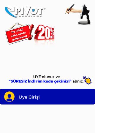
ÜYE
olun
ÜYE olunuz ve
"SÜRESİZ İndirim kodu çekinizi"
alınız.
Üye Girişi
Sayın üyemiz,
satın alacağınız ürünü
bulduysanız, sepete eklelemeden önce;
ürün reminin sağ üst köşesinde