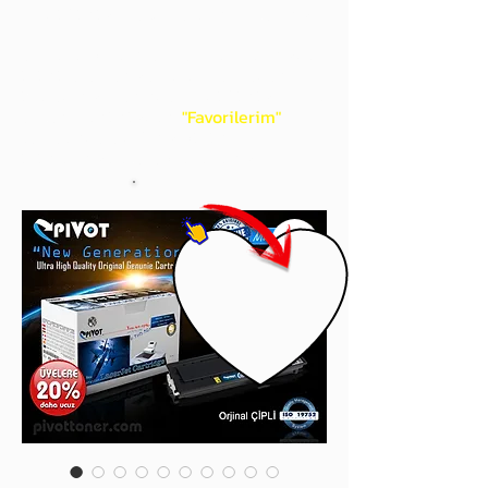
gördüğünüz 'kalp' işaretini tıklayınız.
Böylece,
bir sonraki
alışverişlerinizde
ürünü aramanıza gerek kalmadan,
üye adınızı yanında gördüğünüz 'ok' ile
açılan menünüzden
"Favorilerim"
sayfasında aldığınız bütün
ürünlerinize ulaşabileceksiniz.