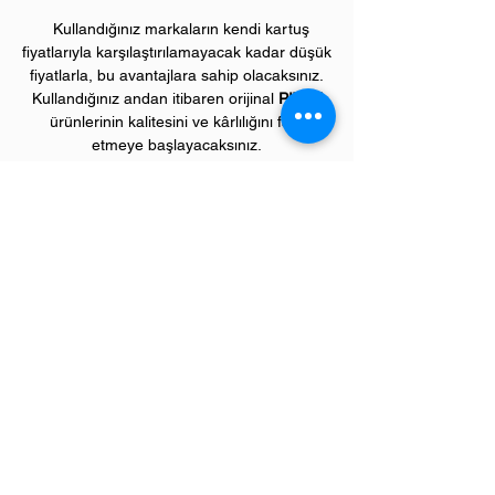
Kullandığınız markaların kendi kartuş
fiyatlarıyla karşılaştırılamayacak kadar düşük
fiyatlarla, bu avantajlara sahip olacaksınız.
Kullandığınız andan itibaren orijinal
PIVOT
ürünlerinin kalitesini ve kârlılığını fark
etmeye başlayacaksınız.
Lütfen piyasada satılan "çipsiz" kartuşları
tercih etmeyiniz. Bu kartuşlar,
makinelerinizde uyum sağlamayarak
kilitlenmesine sebep olabilir.!
ÜRÜN ÖZELLİKLERİ
Çekim Sayısı :
15
.000 kopya (ISO/IEC
19752)
Garanti Süresi:
1 yıl
Uyumlu KYOCERA Yazıcı Modelleri:
TASKalfa model yazıcılar;
Taskalfa 180, Taskalfa 181, Taskalfa 220,