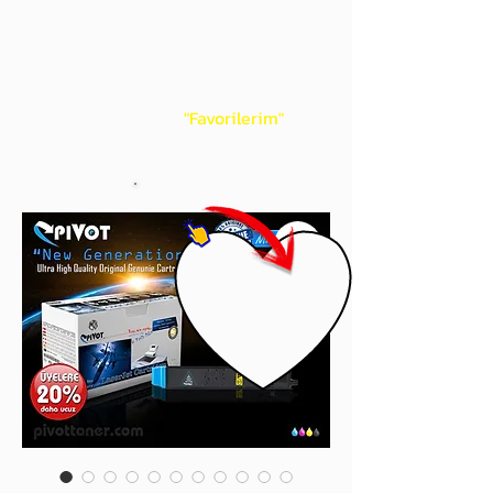
gördüğünüz 'kalp' işaretini tıklayınız.
Böylece,
bir sonraki
alışverişlerinizde
ürünü aramanıza gerek kalmadan,
üye adınızı yanında gördüğünüz 'ok' ile
açılan menünüzden
"Favorilerim"
sayfasında aldığınız bütün
ürünlerinize ulaşabileceksiniz.