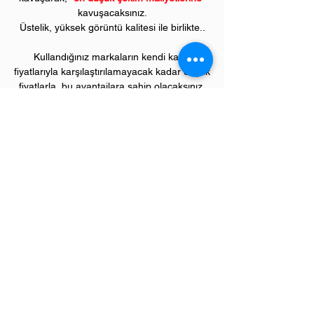
kavuşacaksınız.
Üstelik, yüksek görüntü kalitesi ile birlikte..
Kullandığınız markaların kendi kartuş
fiyatlarıyla karşılaştırılamayacak kadar düşük
fiyatlarla, bu avantajlara sahip olacaksınız.
Kullandığınız andan itibaren orijinal
PIVOT
ürünlerinin kalitesini ve kârlılığını fark
etmeye başlayacaksınız.
ÜRÜN ÖZELLİKLERİ
Çekim Sayısı :
6
.000 kopya (ISO/IEC 19752)
Garanti Süresi:
1 yıl
Uyumlu KYOCERA Renkli Yazıcı Modelleri:
Ecosys "M" model renkli yazıcılar;
M8124c, M8130c serileri