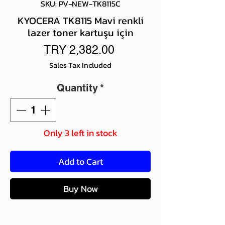
SKU: PV-NEW-TK8115C
KYOCERA TK8115 Mavi renkli
lazer toner kartuşu için
Price
TRY 2,382.00
Sales Tax Included
Quantity
*
Only 3 left in stock
Add to Cart
Buy Now