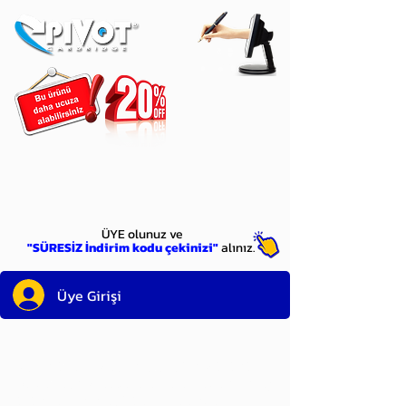
ÜYE
olun
ÜYE olunuz ve
"SÜRESİZ İndirim kodu çekinizi"
alınız.
Üye Girişi
Sayın üyemiz,
satın alacağınız ürünü
bulduysanız, sepete eklelemeden önce;
ürün reminin sağ üst köşesinde