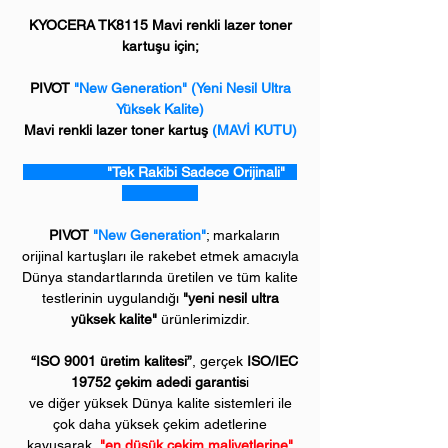
KYOCERA TK8115 Mavi renkli lazer toner
kartuşu için;
PIVOT
"New Generation" (Yeni Nesil Ultra
Yüksek Kalite)
Mavi renkli lazer toner kartuş
(MAVİ KUTU)
"Tek Rakibi Sadece Orijinali"
PIVOT
"New Generation"
; markaların
orijinal kartuşları ile rakebet etmek amacıyla
Dünya standartlarında üretilen ve tüm kalite
testlerinin uygulandığı
"yeni nesil ultra
yüksek kalite"
ürünlerimizdir.
“ISO 9001 üretim kalitesi”
, gerçek
ISO/IEC
19752 çekim adedi garantis
i
ve diğer yüksek Dünya kalite sistemleri ile
çok daha yüksek çekim adetlerine
kavuşarak,
"en düşük çekim maliyetlerine"