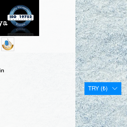
in
TRY (₺)