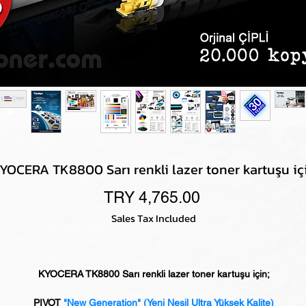
YOCERA TK8800 Sarı renkli lazer toner kartuşu iç
Price
TRY 4,765.00
Sales Tax Included
KYOCERA TK8800 Sarı renkli lazer toner kartuşu için;
PIVOT
"New Generation" (Yeni Nesil Ultra Yüksek Kalite)