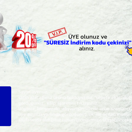
ÜYE olunuz ve
"SÜRESİZ İndirim kodu çekinizi"
alınız.
Sayın üyemiz,
satın alacağınız ürünü bulduysanız, "sepete ekle" dü
gördüğünüz 'kalp' işaretini tıklayınız.
Böylece,
bir sonraki
alışverişlerinizde ürün aramanı
üye adınızı yanında gördüğünüz 'ok' ile açılan men
sayfasında aldığınız bütün ürünlerinize ulaşabileceks