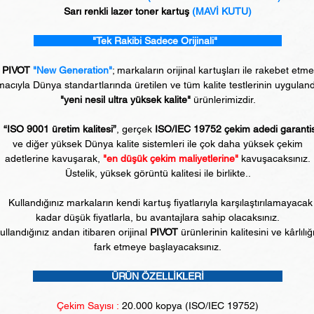
Sarı renkli lazer toner kartuş
(MAVİ KUTU)
"Tek Rakibi Sadece Orijinali"
PIVOT
"New Generation"
; markaların orijinal kartuşları ile rakebet etm
acıyla Dünya standartlarında üretilen ve tüm kalite testlerinin uyguland
"yeni nesil ultra yüksek kalite"
ürünlerimizdir.
“ISO 9001 üretim kalitesi”
, gerçek
ISO/IEC 19752 çekim adedi garanti
ve diğer yüksek Dünya kalite sistemleri ile çok daha yüksek çekim
adetlerine kavuşarak,
"en düşük çekim maliyetlerine"
kavuşacaksınız.
Üstelik, yüksek görüntü kalitesi ile birlikte..
Kullandığınız markaların kendi kartuş fiyatlarıyla karşılaştırılamayacak
kadar düşük fiyatlarla, bu avantajlara sahip olacaksınız.
ullandığınız andan itibaren orijinal
PIVOT
ürünlerinin kalitesini ve kârlılığ
fark etmeye başlayacaksınız.
ÜRÜN ÖZELLİKLERİ
Çekim Sayısı :
20
.000 kopya (ISO/IEC 19752)