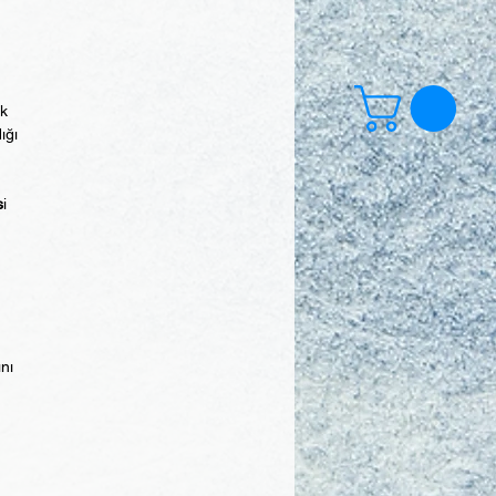
ek
ığı
s
i
ını