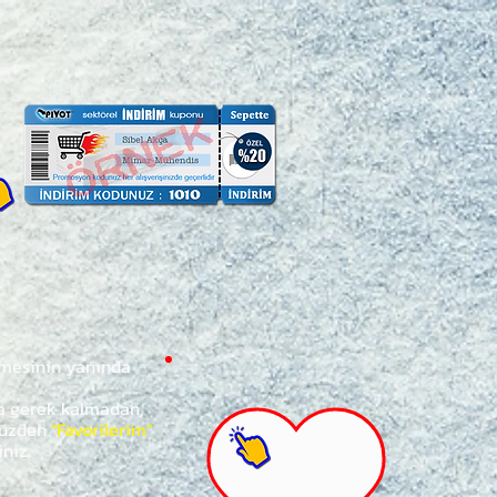
ğmesinin yanında
za gerek kalmadan,
ünüzden
"Favorilerim"
iniz.