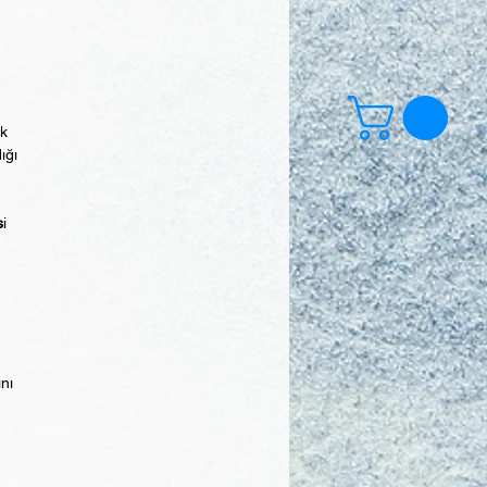
ek
ığı
s
i
ını