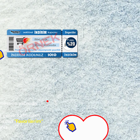
ğmesinin yanında
za gerek kalmadan,
ünüzden
"Favorilerim"
iniz.