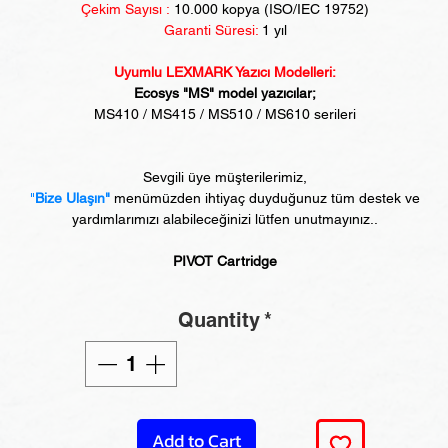
Çekim Sayısı :
10
.000 kopya (ISO/IEC 19752)
Garanti Süresi:
1 yıl
Uyumlu LEXMARK Yazıcı Modelleri:
Ecosys "MS" model yazıcılar;
MS410 / MS415 / MS510 / MS610 serileri
Sevgili üye müşterilerimiz,
"
Bize Ulaşın"
menümüzden ihtiyaç duyduğunuz tüm destek ve
yardımlarımızı alabileceğinizi lütfen unutmayınız..
PIVOT Cartridge
Quantity
*
Add to Cart