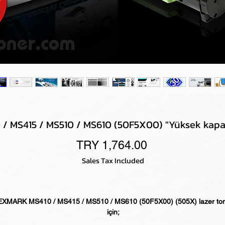
 MS415 / MS510 / MS610 (50F5X00) "Yüksek kapas
Price
TRY 1,764.00
Sales Tax Included
EXMARK MS410 / MS415 / MS510 / MS610 (50F5X00) (505X) lazer to
için;