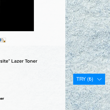
ite" Lazer Toner
TRY (₺)
ner