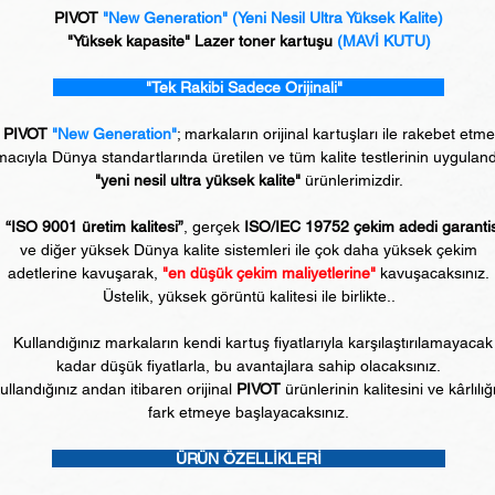
PIVOT
"New Generation"
(Yeni Nesil Ultra Yüksek Kalite)
"Yüksek kapasite" Lazer toner kartuşu
(MAVİ KUTU)
"Tek Rakibi Sadece Orijinali"
PIVOT
"New Generation"
; markaların orijinal kartuşları ile rakebet etm
acıyla Dünya standartlarında üretilen ve tüm kalite testlerinin uyguland
"yeni nesil ultra yüksek kalite"
ürünlerimizdir.
“ISO 9001 üretim kalitesi”
, gerçek
ISO/IEC 19752 çekim adedi garanti
ve diğer yüksek Dünya kalite sistemleri ile çok daha yüksek çekim
adetlerine kavuşarak,
"en düşük çekim maliyetlerine"
kavuşacaksınız.
Üstelik, yüksek görüntü kalitesi ile birlikte..
Kullandığınız markaların kendi kartuş fiyatlarıyla karşılaştırılamayacak
kadar düşük fiyatlarla, bu avantajlara sahip olacaksınız.
ullandığınız andan itibaren orijinal
PIVOT
ürünlerinin kalitesini ve kârlılığ
fark etmeye başlayacaksınız.
ÜRÜN ÖZELLİKLERİ