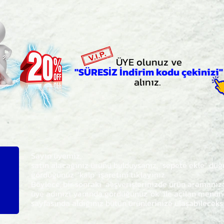
ÜYE olunuz ve
"SÜRESİZ İndirim kodu çekinizi"
alınız.
Sayın üyemiz,
satın alacağınız ürünü bulduysanız, "sepete ekle" dü
gördüğünüz 'kalp' işaretini tıklayınız.
Böylece,
bir sonraki
alışverişlerinizde ürün aramanı
üye adınızı yanında gördüğünüz 'ok' ile açılan men
sayfasında aldığınız bütün ürünlerinize ulaşabileceks