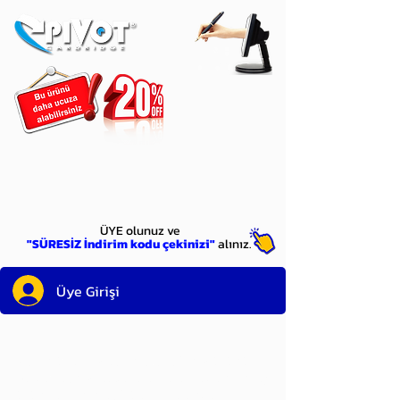
ÜYE
olun
ÜYE olunuz ve
"SÜRESİZ İndirim kodu çekinizi"
alınız.
Üye Girişi
Sayın üyemiz,
satın alacağınız ürünü
bulduysanız, sepete eklelemeden önce;
ürün reminin sağ üst köşesinde