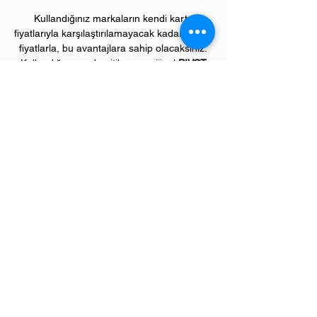
Kullandığınız markaların kendi kartuş
fiyatlarıyla karşılaştırılamayacak kadar düşük
fiyatlarla, bu avantajlara sahip olacaksınız.
Kullandığınız andan itibaren orijinal
PIVOT
ürünlerinin kalitesini ve kârlılığını fark
etmeye başlayacaksınız.
ÜRÜN ÖZELLİKLERİ
Çekim Sayısı :
1
.400 kopya (ISO/IEC 19752)
Garanti Süresi:
1 yıl
Uyumlu HP Renkli Yazıcı Modelleri:
Color LaserJet Pro "M" model renkli
yazıcılar;
M252, M274, M277 serileri
Sevgili üye müşterilerimiz,
"
Bize Ulaşın"
menümüzden ihtiyaç duyduğunuz tüm