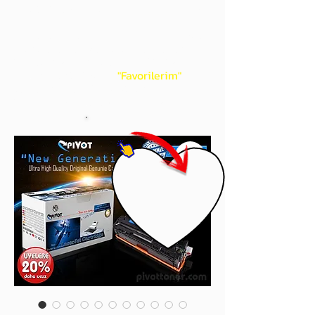
gördüğünüz 'kalp' işaretini tıklayınız.
Böylece,
bir sonraki
alışverişlerinizde
ürünü aramanıza gerek kalmadan,
üye adınızı yanında gördüğünüz 'ok' ile
açılan menünüzden
"Favorilerim"
sayfasında aldığınız bütün
ürünlerinize ulaşabileceksiniz.