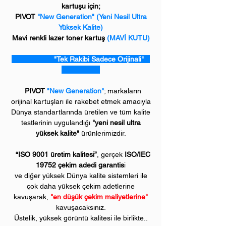
kartuşu için;
PIVOT
"New Generation" (Yeni Nesil Ultra
Yüksek Kalite)
Mavi renkli lazer toner kartuş
(MAVİ KUTU)
"Tek Rakibi Sadece Orijinali"
PIVOT
"New Generation"
; markaların
orijinal kartuşları ile rakebet etmek amacıyla
Dünya standartlarında üretilen ve tüm kalite
testlerinin uygulandığı
"yeni nesil ultra
yüksek kalite"
ürünlerimizdir.
“ISO 9001 üretim kalitesi”
, gerçek
ISO/IEC
19752 çekim adedi garantis
i
ve diğer yüksek Dünya kalite sistemleri ile
çok daha yüksek çekim adetlerine
kavuşarak,
"en düşük çekim maliyetlerine"
kavuşacaksınız.
Üstelik, yüksek görüntü kalitesi ile birlikte..