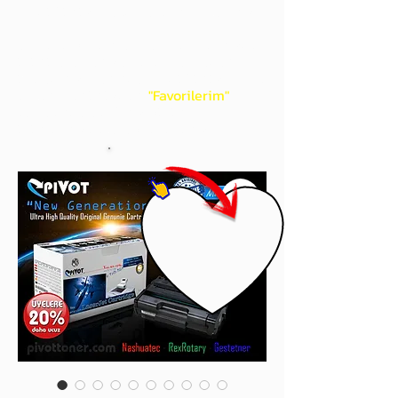
gördüğünüz 'kalp' işaretini tıklayınız.
Böylece,
bir sonraki
alışverişlerinizde
ürünü aramanıza gerek kalmadan,
üye adınızı yanında gördüğünüz 'ok' ile
açılan menünüzden
"Favorilerim"
sayfasında aldığınız bütün
ürünlerinize ulaşabileceksiniz.