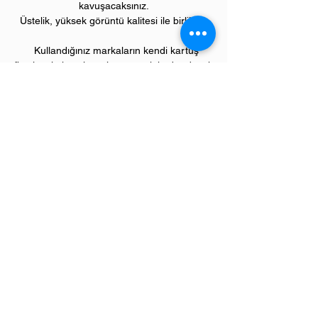
kavuşacaksınız.
Üstelik, yüksek görüntü kalitesi ile birlikte..
Kullandığınız markaların kendi kartuş
fiyatlarıyla karşılaştırılamayacak kadar düşük
fiyatlarla, bu avantajlara sahip olacaksınız.
Kullandığınız andan itibaren orijinal
PIVOT
ürünlerinin kalitesini ve kârlılığını fark
etmeye başlayacaksınız.
ÜRÜN ÖZELLİKLERİ
Çekim Sayısı :
6.4
00 kopya (ISO/IEC 19752)
Garanti Süresi:
1 yıl
Uyumlu REX ROTARYYazıcı Modelleri:
"SP" model yazıcılar;
SP325 serisi