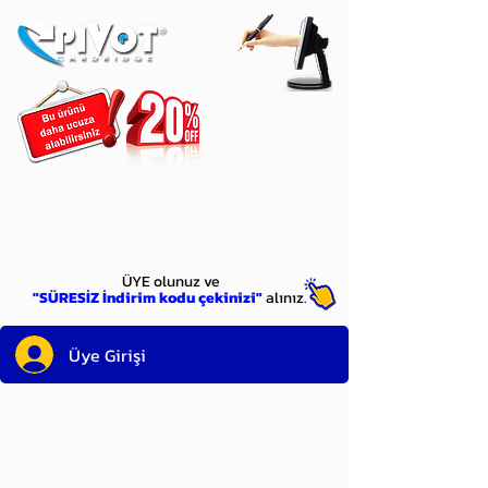
ÜYE
olun
ÜYE olunuz ve
"SÜRESİZ İndirim kodu çekinizi"
alınız.
Üye Girişi
Sayın üyemiz,
satın alacağınız ürünü
bulduysanız, sepete eklelemeden önce;
ürün reminin sağ üst köşesinde