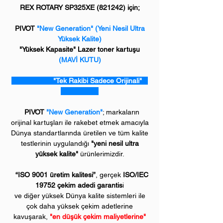
REX ROTARY SP325XE (821242) için;
PIVOT
"New Generation"
(Yeni Nesil Ultra
Yüksek Kalite)
"Yüksek Kapasite" Lazer toner kartuşu
(MAVİ KUTU)
"Tek Rakibi Sadece Orijinali"
PIVOT
"New Generation"
; markaların
orijinal kartuşları ile rakebet etmek amacıyla
Dünya standartlarında üretilen ve tüm kalite
testlerinin uygulandığı
"yeni nesil ultra
yüksek kalite"
ürünlerimizdir.
“ISO 9001 üretim kalitesi”
, gerçek
ISO/IEC
19752 çekim adedi garantis
i
ve diğer yüksek Dünya kalite sistemleri ile
çok daha yüksek çekim adetlerine
kavuşarak,
"en düşük çekim maliyetlerine"