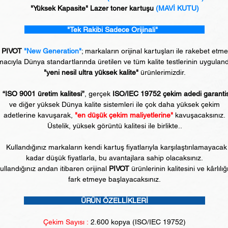
"Yüksek Kapasite" Lazer toner kartuşu
(MAVİ KUTU)
"Tek Rakibi Sadece Orijinali"
PIVOT
"New Generation"
; markaların orijinal kartuşları ile rakebet etm
acıyla Dünya standartlarında üretilen ve tüm kalite testlerinin uyguland
"yeni nesil ultra yüksek kalite"
ürünlerimizdir.
“ISO 9001 üretim kalitesi”
, gerçek
ISO/IEC 19752 çekim adedi garanti
ve diğer yüksek Dünya kalite sistemleri ile çok daha yüksek çekim
adetlerine kavuşarak,
"en düşük çekim maliyetlerine"
kavuşacaksınız.
Üstelik, yüksek görüntü kalitesi ile birlikte..
Kullandığınız markaların kendi kartuş fiyatlarıyla karşılaştırılamayacak
kadar düşük fiyatlarla, bu avantajlara sahip olacaksınız.
ullandığınız andan itibaren orijinal
PIVOT
ürünlerinin kalitesini ve kârlılığ
fark etmeye başlayacaksınız.
ÜRÜN ÖZELLİKLERİ
Çekim Sayısı :
2.6
00 kopya (ISO/IEC 19752)