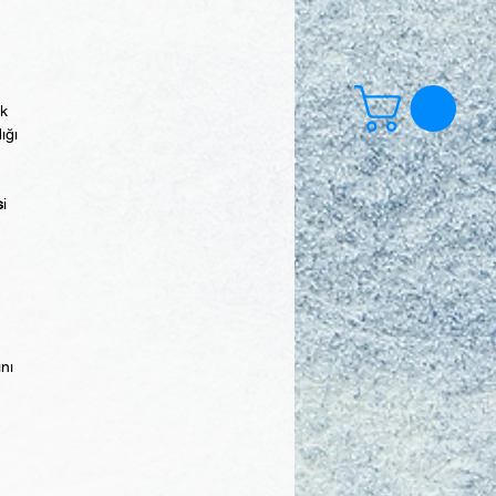
ek
ığı
s
i
ını