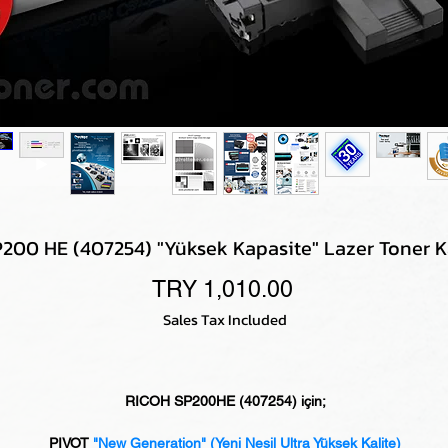
200 HE (407254) "Yüksek Kapasite" Lazer Toner Ka
Price
TRY 1,010.00
Sales Tax Included
RICOH SP200HE (407254) için;
PIVOT
"New Generation"
(Yeni Nesil Ultra Yüksek Kalite)