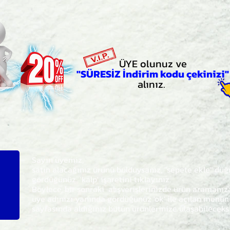
ÜYE olunuz ve
"SÜRESİZ İndirim kodu çekinizi"
alınız.
Sayın üyemiz,
satın alacağınız ürünü bulduysanız, "sepete ekle" dü
gördüğünüz 'kalp' işaretini tıklayınız.
Böylece,
bir sonraki
alışverişlerinizde ürün aramanı
üye adınızı yanında gördüğünüz 'ok' ile açılan men
sayfasında aldığınız bütün ürünlerinize ulaşabileceks