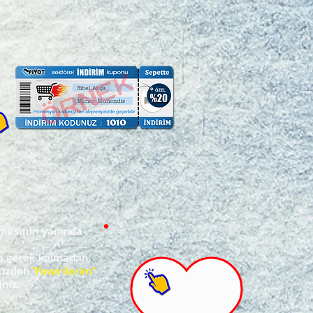
ğmesinin yanında
za gerek kalmadan,
ünüzden
"Favorilerim"
iniz.