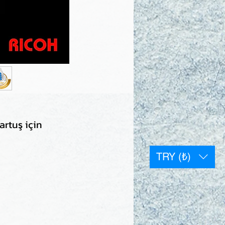
rtuş için
TRY (₺)