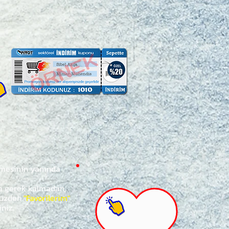
ğmesinin yanında
za gerek kalmadan,
ünüzden
"Favorilerim"
iniz.