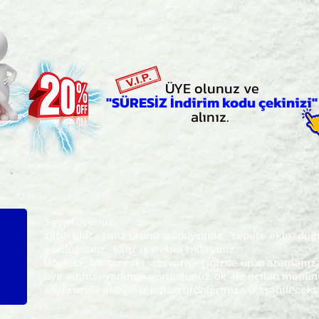
ÜYE olunuz ve
"SÜRESİZ İndirim kodu çekinizi"
alınız.
Sayın üyemiz,
satın alacağınız ürünü bulduysanız, "sepete ekle" dü
gördüğünüz 'kalp' işaretini tıklayınız.
Böylece,
bir sonraki
alışverişlerinizde ürün aramanı
üye adınızı yanında gördüğünüz 'ok' ile açılan men
sayfasında aldığınız bütün ürünlerinize ulaşabileceks