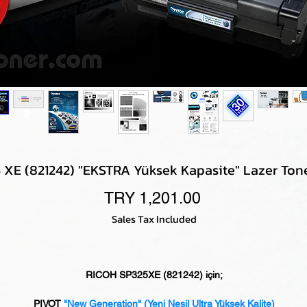
XE (821242) "EKSTRA Yüksek Kapasite" Lazer Tone
Price
TRY 1,201.00
Sales Tax Included
RICOH SP325XE (821242) için;
PIVOT
"New Generation"
(Yeni Nesil Ultra Yüksek Kalite)