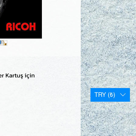
r Kartuş için
TRY (₺)