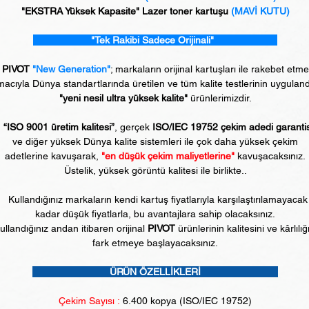
"EKSTRA Yüksek Kapasite" Lazer toner kartuşu
(MAVİ KUTU)
"Tek Rakibi Sadece Orijinali"
PIVOT
"New Generation"
; markaların orijinal kartuşları ile rakebet etm
acıyla Dünya standartlarında üretilen ve tüm kalite testlerinin uyguland
"yeni nesil ultra yüksek kalite"
ürünlerimizdir.
“ISO 9001 üretim kalitesi”
, gerçek
ISO/IEC 19752 çekim adedi garanti
ve diğer yüksek Dünya kalite sistemleri ile çok daha yüksek çekim
adetlerine kavuşarak,
"en düşük çekim maliyetlerine"
kavuşacaksınız.
Üstelik, yüksek görüntü kalitesi ile birlikte..
Kullandığınız markaların kendi kartuş fiyatlarıyla karşılaştırılamayacak
kadar düşük fiyatlarla, bu avantajlara sahip olacaksınız.
ullandığınız andan itibaren orijinal
PIVOT
ürünlerinin kalitesini ve kârlılığ
fark etmeye başlayacaksınız.
ÜRÜN ÖZELLİKLERİ
Çekim Sayısı :
6.4
00 kopya (ISO/IEC 19752)