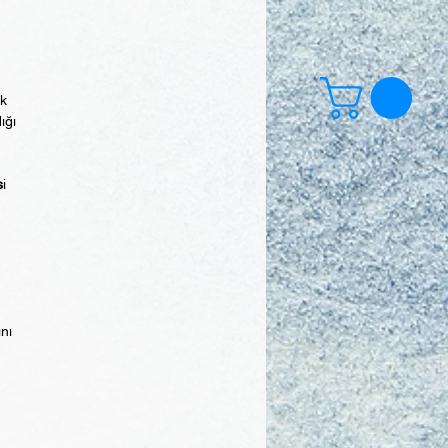
ek
ığı
s
i
ını