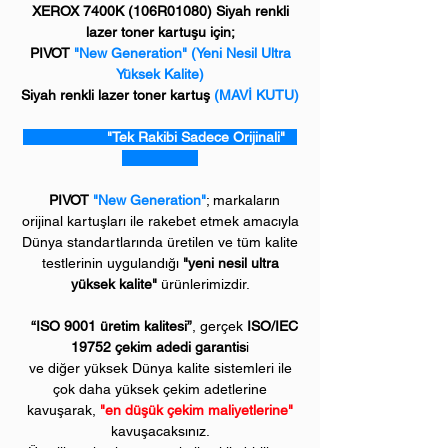
XEROX 7400K (106R01080) Siyah renkli
lazer toner kartuşu için;
PIVOT
"New Generation" (Yeni Nesil Ultra
Yüksek Kalite)
Siyah renkli lazer toner kartuş
(MAVİ KUTU)
"Tek Rakibi Sadece Orijinali"
PIVOT
"New Generation"
; markaların
orijinal kartuşları ile rakebet etmek amacıyla
Dünya standartlarında üretilen ve tüm kalite
testlerinin uygulandığı
"yeni nesil ultra
yüksek kalite"
ürünlerimizdir.
“ISO 9001 üretim kalitesi”
, gerçek
ISO/IEC
19752 çekim adedi garantis
i
ve diğer yüksek Dünya kalite sistemleri ile
çok daha yüksek çekim adetlerine
kavuşarak,
"en düşük çekim maliyetlerine"
kavuşacaksınız.