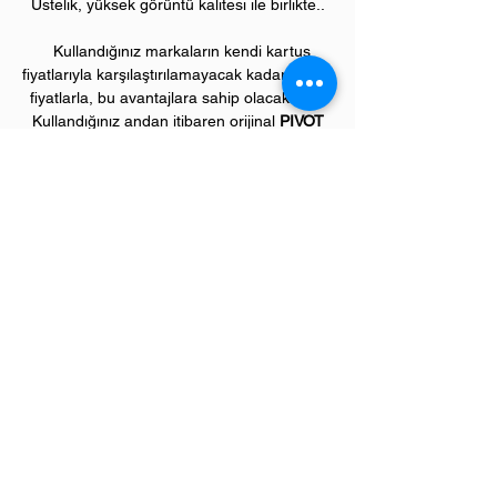
Üstelik, yüksek görüntü kalitesi ile birlikte..
Kullandığınız markaların kendi kartuş
fiyatlarıyla karşılaştırılamayacak kadar düşük
fiyatlarla, bu avantajlara sahip olacaksınız.
Kullandığınız andan itibaren orijinal
PIVOT
ürünlerinin kalitesini ve kârlılığını fark
etmeye başlayacaksınız.
ÜRÜN ÖZELLİKLERİ
Çekim Sayısı :
15.0
00 kopya (ISO/IEC
19752)
Garanti Süresi:
1 yıl
Uyumlu XEROX Renkli Yazıcı Modelleri:
Phaser model renkli lazer yazıcılar;
7400 serisi
Sevgili üye müşterilerimiz,