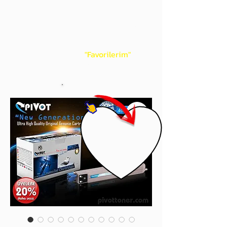
gördüğünüz 'kalp' işaretini tıklayınız.
Böylece,
bir sonraki
alışverişlerinizde
ürünü aramanıza gerek kalmadan,
üye adınızı yanında gördüğünüz 'ok' ile
açılan menünüzden
"Favorilerim"
sayfasında aldığınız bütün
ürünlerinize ulaşabileceksiniz.