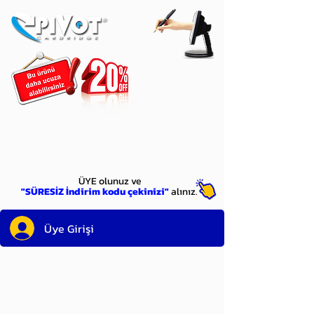
ÜYE
olun
ÜYE olunuz ve
"SÜRESİZ İndirim kodu çekinizi"
alınız.
Üye Girişi
Sayın üyemiz,
satın alacağınız ürünü
bulduysanız, sepete eklelemeden önce;
ürün reminin sağ üst köşesinde