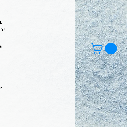
ek
ığı
s
i
ını