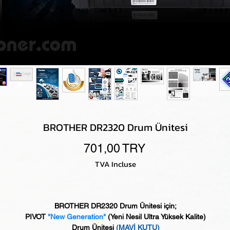
BROTHER DR2320 Drum Ünitesi
Prix
701,00 TRY
TVA Incluse
BROTHER DR2320 Drum Ünitesi için;
PIVOT
"New Generation"
(
Yeni Nesil Ultra Yüksek Kalite)
Drum Ünitesi
(MAVİ KUTU)