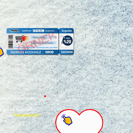
ğmesinin yanında
za gerek kalmadan,
ünüzden
"Favorilerim"
iniz.