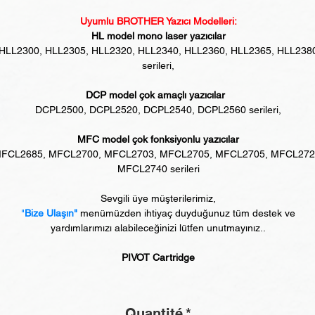
Uyumlu BROTHER Yazıcı Modelleri:
HL model mono laser yazıcılar
HLL2300, HLL2305, HLL2320, HLL2340, HLL2360, HLL2365, HLL238
serileri,
DCP model çok amaçlı yazıcılar
DCPL2500, DCPL2520, DCPL2540, DCPL2560 serileri,
MFC model çok fonksiyonlu yazıcılar
FCL2685, MFCL2700, MFCL2703, MFCL2705, MFCL2705, MFCL272
MFCL2740 serileri
Sevgili üye müşterilerimiz,
"
Bize Ulaşın"
menümüzden ihtiyaç duyduğunuz tüm destek ve
yardımlarımızı alabileceğinizi lütfen unutmayınız..
PIVOT Cartridge
Quantité
*