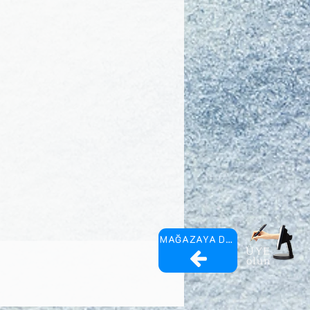
MAĞAZAYA DÖN
ÜYE
olun