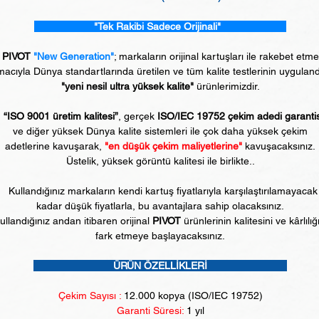
"Tek Rakibi Sadece Orijinali"
PIVOT
"New Generation"
; markaların orijinal kartuşları ile rakebet etm
acıyla Dünya standartlarında üretilen ve tüm kalite testlerinin uyguland
"yeni nesil ultra yüksek kalite"
ürünlerimizdir.
“ISO 9001 üretim kalitesi”
, gerçek
ISO/IEC 19752 çekim adedi garanti
ve diğer yüksek Dünya kalite sistemleri ile çok daha yüksek çekim
adetlerine kavuşarak,
"en düşük çekim maliyetlerine"
kavuşacaksınız.
Üstelik, yüksek görüntü kalitesi ile birlikte..
Kullandığınız markaların kendi kartuş fiyatlarıyla karşılaştırılamayacak
kadar düşük fiyatlarla, bu avantajlara sahip olacaksınız.
ullandığınız andan itibaren orijinal
PIVOT
ürünlerinin kalitesini ve kârlılığ
fark etmeye başlayacaksınız.
ÜRÜN ÖZELLİKLERİ
Çekim Sayısı :
12.000 kopya (ISO/IEC 19752)
Garanti Süresi:
1 yıl