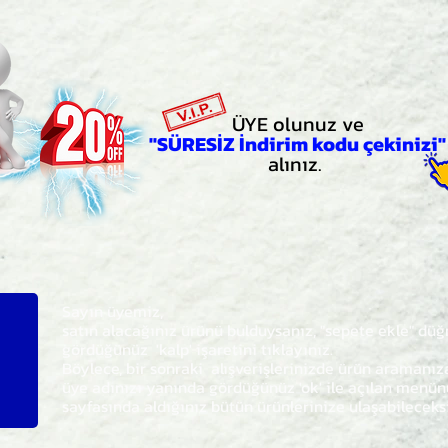
ÜYE olunuz ve
"SÜRESİZ İndirim kodu çekinizi"
alınız.
Sayın üyemiz,
satın alacağınız ürünü bulduysanız, "sepete ekle" dü
gördüğünüz 'kalp' işaretini tıklayınız.
Böylece,
bir sonraki
alışverişlerinizde ürün aramanı
üye adınızı yanında gördüğünüz 'ok' ile açılan men
sayfasında aldığınız bütün ürünlerinize ulaşabileceks