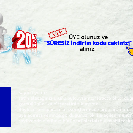
ÜYE olunuz ve
"SÜRESİZ İndirim kodu çekinizi"
alınız.
Sayın üyemiz,
satın alacağınız ürünü bulduysanız, "sepete ekle" dü
gördüğünüz 'kalp' işaretini tıklayınız.
Böylece,
bir sonraki
alışverişlerinizde ürün aramanı
üye adınızı yanında gördüğünüz 'ok' ile açılan men
sayfasında aldığınız bütün ürünlerinize ulaşabileceks