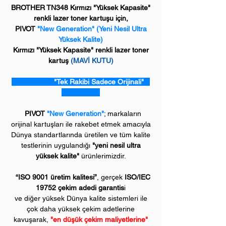
BROTHER TN348 Kırmızı "Yüksek Kapasite"
renkli lazer toner kartuşu için,
PIVOT
"New Generation" (Yeni Nesil Ultra
Yüksek Kalite)
Kırmızı "Yüksek Kapasite" renkli lazer toner
kartuş
(MAVİ KUTU)
"Tek Rakibi Sadece Orijinali"
PIVOT
"New Generation"
; markaların
orijinal kartuşları ile rakebet etmek amacıyla
Dünya standartlarında üretilen ve tüm kalite
testlerinin uygulandığı
"yeni nesil ultra
yüksek kalite"
ürünlerimizdir.
“ISO 9001 üretim kalitesi”
, gerçek
ISO/IEC
19752 çekim adedi garantis
i
ve diğer yüksek Dünya kalite sistemleri ile
çok daha yüksek çekim adetlerine
kavuşarak,
"en düşük çekim maliyetlerine"