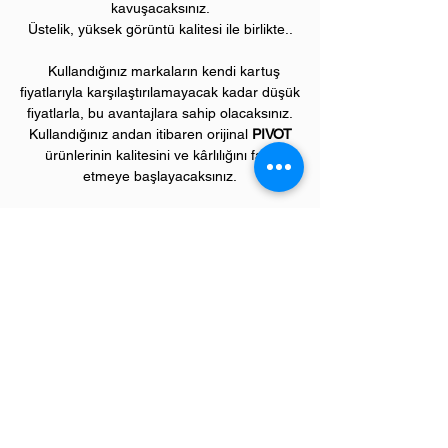
kavuşacaksınız.
Üstelik, yüksek görüntü kalitesi ile birlikte..
Kullandığınız markaların kendi kartuş
fiyatlarıyla karşılaştırılamayacak kadar düşük
fiyatlarla, bu avantajlara sahip olacaksınız.
Kullandığınız andan itibaren orijinal
PIVOT
ürünlerinin kalitesini ve kârlılığını fark
etmeye başlayacaksınız.
ÜRÜN ÖZELLİKLERİ
Çekim Sayısı :
6
.000 kopya (ISO/IEC 19752)
Garanti Süresi:
1 yıl
Uyumlu BROTHER Renkli Yazıcı Modelleri:
HL model renkli laser yazıcılar
HL4140, HL4150, HL4570 serileri,
DCP model çok amaçlı renkli yazıcılar