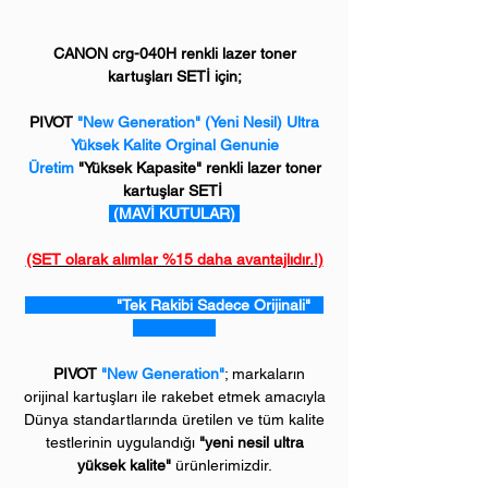
CANON crg-040H renkli lazer toner
kartuşları SETİ için;
PIVOT
"New Generation" (Yeni Nesil) Ultra
Yüksek Kalite Orginal Genunie
Üretim
"Yüksek Kapasite" renkli lazer toner
kartuşlar SETİ
(MAVİ KUTULAR)
(SET olarak alımlar %15 daha avantajlıdır.!)
"Tek Rakibi Sadece Orijinali"
PIVOT
"New Generation"
; markaların
orijinal kartuşları ile rakebet etmek amacıyla
Dünya standartlarında üretilen ve tüm kalite
testlerinin uygulandığı
"yeni nesil ultra
yüksek kalite"
ürünlerimizdir.