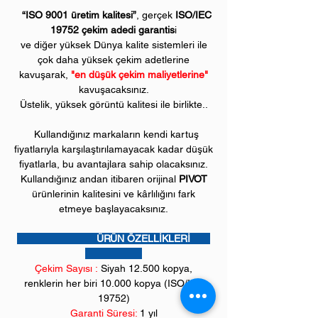
“ISO 9001 üretim kalitesi”
, gerçek
ISO/IEC
19752 çekim adedi garantis
i
ve diğer yüksek Dünya kalite sistemleri ile
çok daha yüksek çekim adetlerine
kavuşarak,
"en düşük çekim maliyetlerine"
kavuşacaksınız.
Üstelik, yüksek görüntü kalitesi ile birlikte..
Kullandığınız markaların kendi kartuş
fiyatlarıyla karşılaştırılamayacak kadar düşük
fiyatlarla, bu avantajlara sahip olacaksınız.
Kullandığınız andan itibaren orijinal
PIVOT
ürünlerinin kalitesini ve kârlılığını fark
etmeye başlayacaksınız.
ÜRÜN ÖZELLİKLERİ
Çekim Sayısı :
Siyah 12
.500 kopya,
renklerin her biri 10.000 kopya (ISO/IEC
19752)
Garanti Süresi:
1 yıl