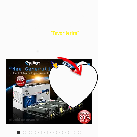
gördüğünüz 'kalp' işaretini tıklayınız.
Böylece,
bir sonraki
alışverişlerinizde
ürünü aramanıza gerek kalmadan,
üye adınızı yanında gördüğünüz 'ok' ile
açılan menünüzden
"Favorilerim"
sayfasında aldığınız bütün
ürünlerinize ulaşabileceksiniz.