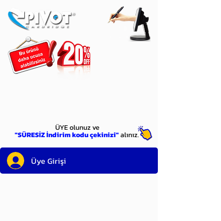
ÜYE
olun
ÜYE olunuz ve
"SÜRESİZ İndirim kodu çekinizi"
alınız.
Üye Girişi
Sayın üyemiz,
satın alacağınız ürünü
bulduysanız, sepete eklelemeden önce;
ürün reminin sağ üst köşesinde