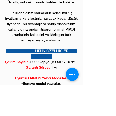
Üstelik, yüksek görüntü kalitesi ile birlikte..
Kullandığınız markaların kendi kartuş
fiyatlarıyla karşılaştırılamayacak kadar düşük
fiyatlarla, bu avantajlara sahip olacaksınız.
Kullandığınız andan itibaren orijinal
PIVOT
ürünlerinin kalitesini ve kârlılığını fark
etmeye başlayacaksınız.
ÜRÜN ÖZELLİKLERİ
Çekim Sayısı :
4
.000 kopya (ISO/IEC 19752)
Garanti Süresi:
1 yıl
Uyumlu CANON Yazıcı Modelleri:
i-Sensys model yazıcılar;
LBP162 serisi,
Çok fonksiyonlu yazıcılar;
MF264, MF267, MF269 serileri