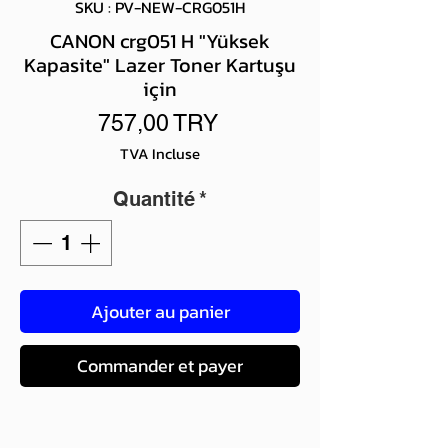
SKU : PV-NEW-CRG051H
CANON crg051 H "Yüksek
Kapasite" Lazer Toner Kartuşu
için
Prix
757,00 TRY
TVA Incluse
Quantité
*
Ajouter au panier
Commander et payer