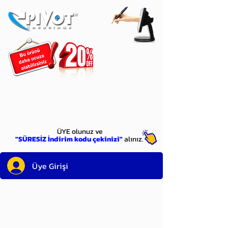
ÜYE
olun
ÜYE olunuz ve
"SÜRESİZ İndirim kodu çekinizi"
alınız.
Üye Girişi
Sayın üyemiz,
satın alacağınız ürünü
bulduysanız, sepete eklelemeden önce;
ürün reminin sağ üst köşesinde