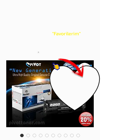
gördüğünüz 'kalp' işaretini tıklayınız.
Böylece,
bir sonraki
alışverişlerinizde
ürünü aramanıza gerek kalmadan,
üye adınızı yanında gördüğünüz 'ok' ile
açılan menünüzden
"Favorilerim"
sayfasında aldığınız bütün
ürünlerinize ulaşabileceksiniz.