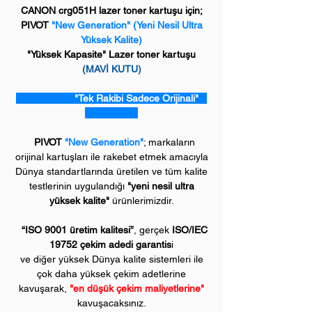
CANON crg051H lazer toner kartuşu için;
PIVOT
"New Generation"
(Yeni Nesil Ultra
Yüksek Kalite)
"Yüksek Kapasite" Lazer toner kartuşu
(MAVİ KUTU)
"Tek Rakibi Sadece Orijinali"
PIVOT
"New Generation"
; markaların
orijinal kartuşları ile rakebet etmek amacıyla
Dünya standartlarında üretilen ve tüm kalite
testlerinin uygulandığı
"yeni nesil ultra
yüksek kalite"
ürünlerimizdir.
“ISO 9001 üretim kalitesi”
, gerçek
ISO/IEC
19752 çekim adedi garantis
i
ve diğer yüksek Dünya kalite sistemleri ile
çok daha yüksek çekim adetlerine
kavuşarak,
"en düşük çekim maliyetlerine"
kavuşacaksınız.