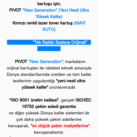
kartuşu için;
PIVOT
"New Generation" (Yeni Nesil Ultra
Yüksek Kalite)
Kırmızı renkli lazer toner kartuş
(MAVİ
KUTU)
"Tek Rakibi Sadece Orijinali"
PIVOT
"New Generation"
; markaların
orijinal kartuşları ile rakebet etmek amacıyla
Dünya standartlarında üretilen ve tüm kalite
testlerinin uygulandığı
"yeni nesil ultra
yüksek kalite"
ürünlerimizdir.
“ISO 9001 üretim kalitesi”
, gerçek
ISO/IEC
19752 çekim adedi garantis
i
ve diğer yüksek Dünya kalite sistemleri ile
çok daha yüksek çekim adetlerine
kavuşarak,
"en düşük çekim maliyetlerine"
kavuşacaksınız.