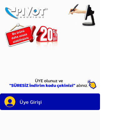
ÜYE
olun
ÜYE olunuz ve
"SÜRESİZ İndirim kodu çekinizi"
alınız.
Üye Girişi
Sayın üyemiz,
satın alacağınız ürünü
bulduysanız, sepete eklelemeden önce;
ürün reminin sağ üst köşesinde