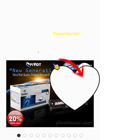
gördüğünüz 'kalp' işaretini tıklayınız.
Böylece,
bir sonraki
alışverişlerinizde
ürünü aramanıza gerek kalmadan,
üye adınızı yanında gördüğünüz 'ok' ile
açılan menünüzden
"Favorilerim"
sayfasında aldığınız bütün
ürünlerinize ulaşabileceksiniz.