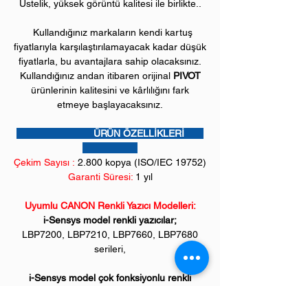
Üstelik, yüksek görüntü kalitesi ile birlikte..
Kullandığınız markaların kendi kartuş
fiyatlarıyla karşılaştırılamayacak kadar düşük
fiyatlarla, bu avantajlara sahip olacaksınız.
Kullandığınız andan itibaren orijinal
PIVOT
ürünlerinin kalitesini ve kârlılığını fark
etmeye başlayacaksınız.
ÜRÜN ÖZELLİKLERİ
Çekim Sayısı :
2.8
00 kopya (ISO/IEC 19752)
Garanti Süresi:
1 yıl
Uyumlu CANON Renkli Yazıcı Modelleri:
i-Sensys model renkli yazıcılar;
LBP7200, LBP7210, LBP7660, LBP7680
serileri,
i-Sensys model çok fonksiyonlu renkli
yazıcılar;
MF724, MF728, MF729, MF8330, MF8340,