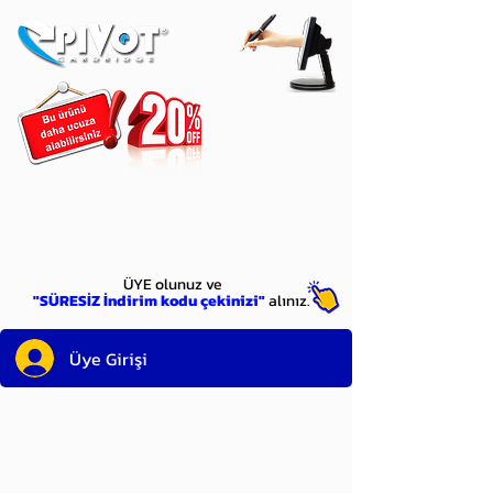
ÜYE
olun
ÜYE olunuz ve
"SÜRESİZ İndirim kodu çekinizi"
alınız.
Üye Girişi
Sayın üyemiz,
satın alacağınız ürünü
bulduysanız, sepete eklelemeden önce;
ürün reminin sağ üst köşesinde