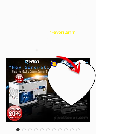
gördüğünüz 'kalp' işaretini tıklayınız.
Böylece,
bir sonraki
alışverişlerinizde
ürünü aramanıza gerek kalmadan,
üye adınızı yanında gördüğünüz 'ok' ile
açılan menünüzden
"Favorilerim"
sayfasında aldığınız bütün
ürünlerinize ulaşabileceksiniz.