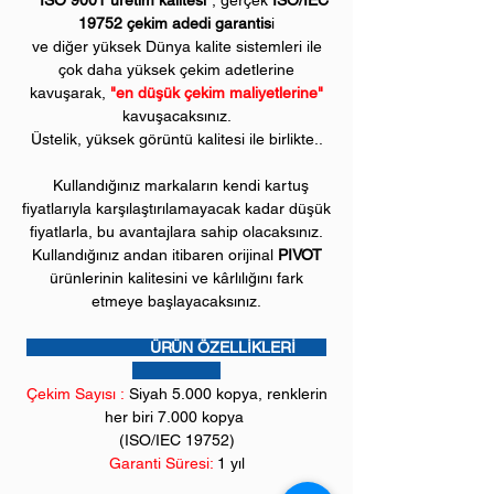
“ISO 9001 üretim kalitesi”
, gerçek
ISO/IEC
19752 çekim adedi garantis
i
ve diğer yüksek Dünya kalite sistemleri ile
çok daha yüksek çekim adetlerine
kavuşarak,
"en düşük çekim maliyetlerine"
kavuşacaksınız.
Üstelik, yüksek görüntü kalitesi ile birlikte..
Kullandığınız markaların kendi kartuş
fiyatlarıyla karşılaştırılamayacak kadar düşük
fiyatlarla, bu avantajlara sahip olacaksınız.
Kullandığınız andan itibaren orijinal
PIVOT
ürünlerinin kalitesini ve kârlılığını fark
etmeye başlayacaksınız.
ÜRÜN ÖZELLİKLERİ
Çekim Sayısı :
Siyah 5.0
00 kopya, renklerin
her biri 7.000 kopya
(ISO/IEC 19752)
Garanti Süresi:
1 yıl