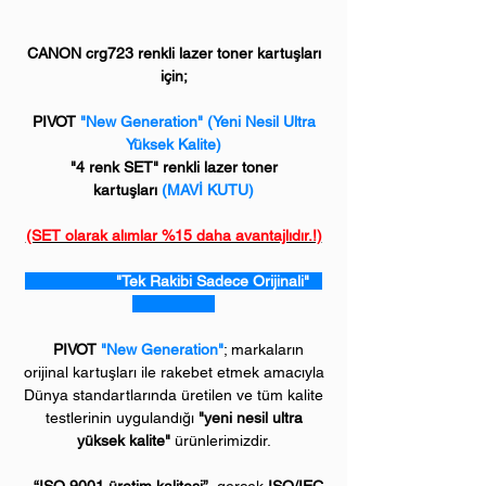
CANON crg723 renkli lazer toner kartuşları
için;
PIVOT
"New Generation" (Yeni Nesil Ultra
Yüksek Kalite)
"4 renk SET" renkli lazer toner
kartuşları
(MAVİ KUTU)
(SET olarak alımlar %15 daha avantajlıdır.!)
"Tek Rakibi Sadece Orijinali"
PIVOT
"New Generation"
; markaların
orijinal kartuşları ile rakebet etmek amacıyla
Dünya standartlarında üretilen ve tüm kalite
testlerinin uygulandığı
"yeni nesil ultra
yüksek kalite"
ürünlerimizdir.