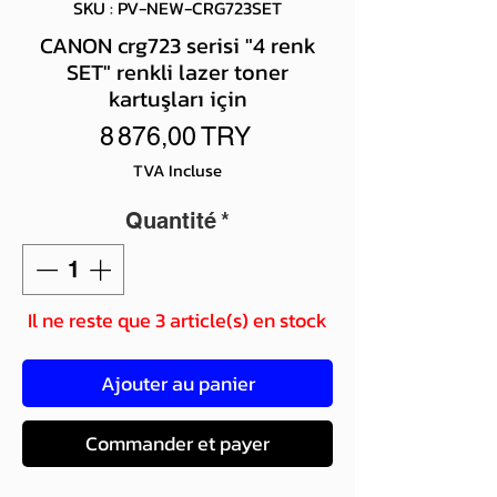
SKU : PV-NEW-CRG723SET
CANON crg723 serisi "4 renk
SET" renkli lazer toner
kartuşları için
Prix
8 876,00 TRY
TVA Incluse
Quantité
*
Il ne reste que 3 article(s) en stock
Ajouter au panier
Commander et payer