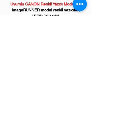
Uyumlu CANON Renkli Yazıcı Modelleri:
ImageRUNNER model renkli yazıcılar;
LBP5460 serisi,
i-Sensys model renkli yazıcılar;
LBP7750 serisi,
i-Sensys model çok fonksiyonlu renkli
yazıcılar;
MF7750 serisi
Saygıdeğer müşterilerimiz,
**
İncelediğiniz ürünümüz "orjinal karşılığı
yüksek kalite" tonerimizdir.
Eğer bu ürünümüze alternatif arıyorsanız,
lütfen
"Standard" Premium Kalite Muadil
Tonerimizi
inceleyiniz.
Standard tonerlerimiz, piyasada ucuza
satılan muadil ürünlerden çok daha üstün
özelliklere sahip ve makinelerinize zarar
vermeyecek kalite ürünlerdir.
(Bu model
"Standard" Premium Kalite