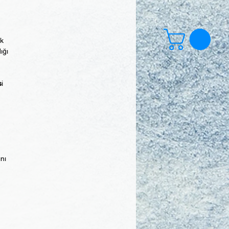
ek
ığı
s
i
ını