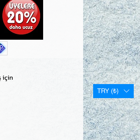
 için
TRY (₺)