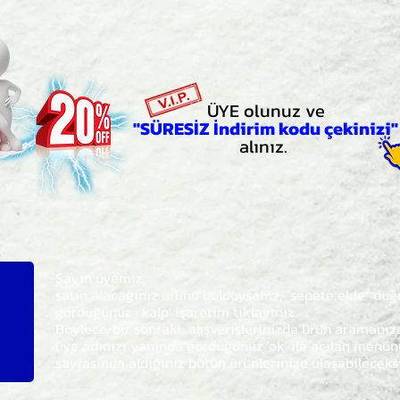
ÜYE olunuz ve
"SÜRESİZ İndirim kodu çekinizi"
alınız.
Sayın üyemiz,
satın alacağınız ürünü bulduysanız, "sepete ekle" dü
gördüğünüz 'kalp' işaretini tıklayınız.
Böylece,
bir sonraki
alışverişlerinizde ürün aramanı
üye adınızı yanında gördüğünüz 'ok' ile açılan men
sayfasında aldığınız bütün ürünlerinize ulaşabileceks