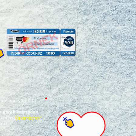
ğmesinin yanında
za gerek kalmadan,
ünüzden
"Favorilerim"
iniz.