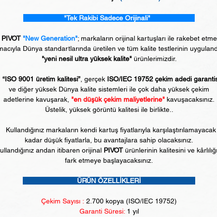
"Tek Rakibi Sadece Orijinali"
PIVOT
"New Generation"
; markaların orijinal kartuşları ile rakebet etm
acıyla Dünya standartlarında üretilen ve tüm kalite testlerinin uyguland
"yeni nesil ultra yüksek kalite"
ürünlerimizdir.
“ISO 9001 üretim kalitesi”
, gerçek
ISO/IEC 19752 çekim adedi garanti
ve diğer yüksek Dünya kalite sistemleri ile çok daha yüksek çekim
adetlerine kavuşarak,
"en düşük çekim maliyetlerine"
kavuşacaksınız.
Üstelik, yüksek görüntü kalitesi ile birlikte..
Kullandığınız markaların kendi kartuş fiyatlarıyla karşılaştırılamayacak
kadar düşük fiyatlarla, bu avantajlara sahip olacaksınız.
ullandığınız andan itibaren orijinal
PIVOT
ürünlerinin kalitesini ve kârlılığ
fark etmeye başlayacaksınız.
ÜRÜN ÖZELLİKLERİ
Çekim Sayısı :
2
.700 kopya (ISO/IEC 19752)
Garanti Süresi:
1 yıl