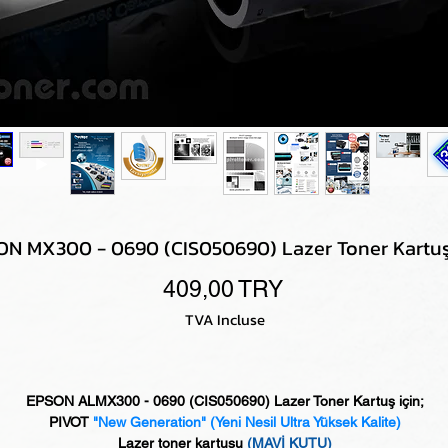
N MX300 - 0690 (CIS050690) Lazer Toner Kartuş
Prix
409,00 TRY
TVA Incluse
EPSON ALMX300 - 0690 (CIS050690) Lazer Toner Kartuş için;
PIVOT
"New Generation"
(Yeni Nesil Ultra Yüksek Kalite)
Lazer toner kartuşu
(MAVİ KUTU)