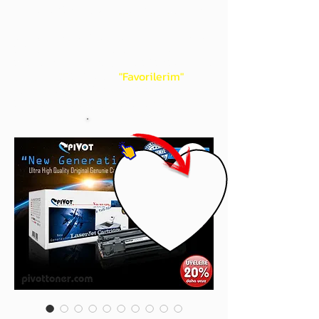
gördüğünüz 'kalp' işaretini tıklayınız.
Böylece,
bir sonraki
alışverişlerinizde
ürünü aramanıza gerek kalmadan,
üye adınızı yanında gördüğünüz 'ok' ile
açılan menünüzden
"Favorilerim"
sayfasında aldığınız bütün
ürünlerinize ulaşabileceksiniz.