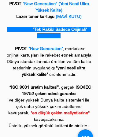
PIVOT
"New Generation"
(Yeni Nesil Ultra
Yüksek Kalite)
Lazer toner kartuşu
(MAVİ KUTU)
"Tek Rakibi Sadece Orijinali"
PIVOT
"New Generation"
; markaların
orijinal kartuşları ile rakebet etmek amacıyla
Dünya standartlarında üretilen ve tüm kalite
testlerinin uygulandığı
"yeni nesil ultra
yüksek kalite"
ürünlerimizdir.
“ISO 9001 üretim kalitesi”
, gerçek
ISO/IEC
19752 çekim adedi garantis
i
ve diğer yüksek Dünya kalite sistemleri ile
çok daha yüksek çekim adetlerine
kavuşarak,
"en düşük çekim maliyetlerine"
kavuşacaksınız.
Üstelik, yüksek görüntü kalitesi ile birlikte..