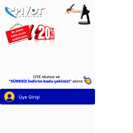
ÜYE
olun
ÜYE olunuz ve
"SÜRESİZ İndirim kodu çekinizi"
alınız.
Üye Girişi
Sayın üyemiz,
satın alacağınız ürünü
bulduysanız, sepete eklelemeden önce;
ürün reminin sağ üst köşesinde