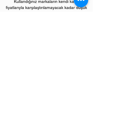
Kullandığınız markaların kendi kartuş
fiyatlarıyla karşılaştırılamayacak kadar düşük
fiyatlarla, bu avantajlara sahip olacaksınız.
Kullandığınız andan itibaren orijinal
PIVOT
ürünlerinin kalitesini ve kârlılığını fark
etmeye başlayacaksınız.
ÜRÜN ÖZELLİKLERİ
Çekim Sayısı :
2
.000 kopya (ISO/IEC 19752)
Garanti Süresi:
1 yıl
Uyumlu HP Yazıcı Modelleri:
LaserJet Pro model yazıcılar;
P1002, P1003, P1004, P1005, P1006,
P1009 serileri
Sevgili üye müşterilerimiz,
"
Bize Ulaşın"
menümüzden ihtiyaç
duyduğunuz tüm destek ve yardımlarımızı
alabileceğinizi lütfen unutmayınız..