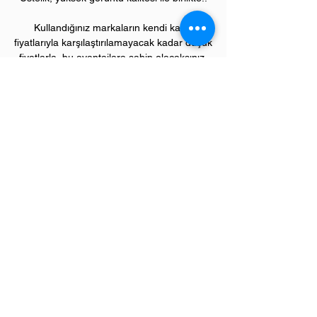
Kullandığınız markaların kendi kartuş
fiyatlarıyla karşılaştırılamayacak kadar düşük
fiyatlarla, bu avantajlara sahip olacaksınız.
Kullandığınız andan itibaren orijinal
PIVOT
ürünlerinin kalitesini ve kârlılığını fark
etmeye başlayacaksınız.
ÜRÜN ÖZELLİKLERİ
Çekim Sayısı :
10
.000 kopya (ISO/IEC
19752)
Garanti Süresi:
1 yıl
Uyumlu HP Yazıcı Modelleri:
LaserJet Pro "P" model yazıcılar;
P4014, P4015, P4515 serileri
Sevgili üye müşterilerimiz,