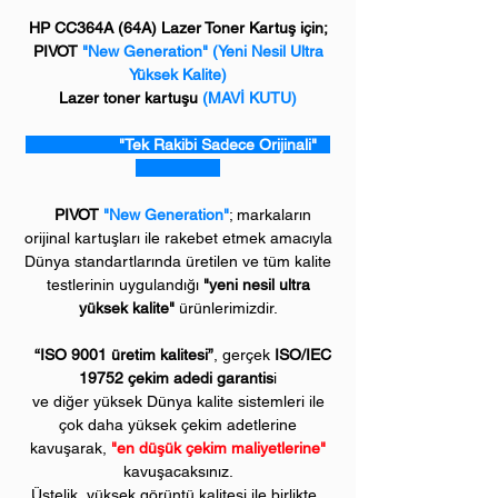
HP CC364A (64A) Lazer Toner Kartuş için;
PIVOT
"New Generation"
(Yeni Nesil Ultra
Yüksek Kalite)
Lazer toner kartuşu
(MAVİ KUTU)
"Tek Rakibi Sadece Orijinali"
PIVOT
"New Generation"
; markaların
orijinal kartuşları ile rakebet etmek amacıyla
Dünya standartlarında üretilen ve tüm kalite
testlerinin uygulandığı
"yeni nesil ultra
yüksek kalite"
ürünlerimizdir.
“ISO 9001 üretim kalitesi”
, gerçek
ISO/IEC
19752 çekim adedi garantis
i
ve diğer yüksek Dünya kalite sistemleri ile
çok daha yüksek çekim adetlerine
kavuşarak,
"en düşük çekim maliyetlerine"
kavuşacaksınız.
Üstelik, yüksek görüntü kalitesi ile birlikte..