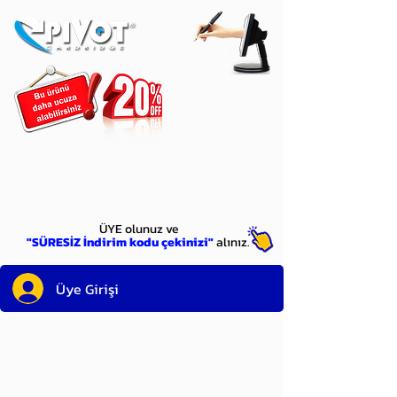
ÜYE
olun
ÜYE olunuz ve
"SÜRESİZ İndirim kodu çekinizi"
alınız.
Üye Girişi
Sayın üyemiz,
satın alacağınız ürünü
bulduysanız, sepete eklelemeden önce;
ürün reminin sağ üst köşesinde