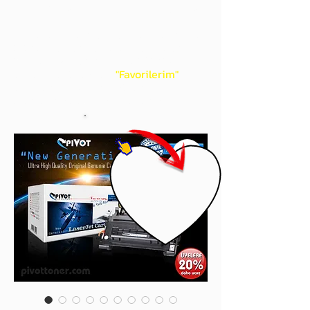
gördüğünüz 'kalp' işaretini tıklayınız.
Böylece,
bir sonraki
alışverişlerinizde
ürünü aramanıza gerek kalmadan,
üye adınızı yanında gördüğünüz 'ok' ile
açılan menünüzden
"Favorilerim"
sayfasında aldığınız bütün
ürünlerinize ulaşabileceksiniz.