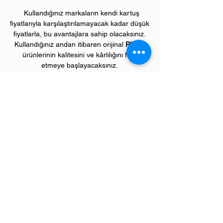
Kullandığınız markaların kendi kartuş
fiyatlarıyla karşılaştırılamayacak kadar düşük
fiyatlarla, bu avantajlara sahip olacaksınız.
Kullandığınız andan itibaren orijinal
PIVOT
ürünlerinin kalitesini ve kârlılığını fark
etmeye başlayacaksınız.
ÜRÜN ÖZELLİKLERİ
Çekim Sayısı :
8
.500 kopya (ISO/IEC 19752)
Garanti Süresi:
1 yıl
Uyumlu HP Renkli Yazıcı Modelleri:
Color LaserJet Enterprise "M" model renkli
yazıcılar;
CM4540 serisi
Color LaserJet Enterprise "P" model renkli
yazıcılar;
CP4025, CP4525 serileri