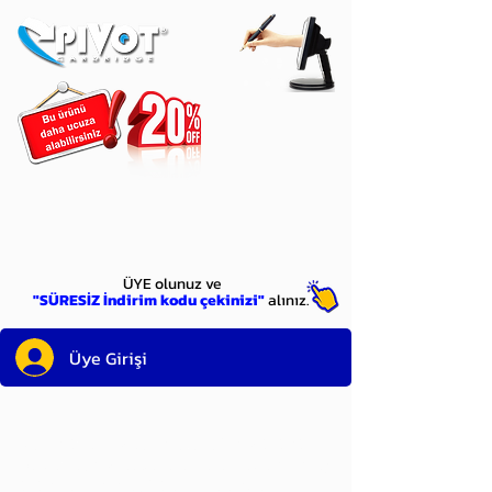
ÜYE
olun
ÜYE olunuz ve
"SÜRESİZ İndirim kodu çekinizi"
alınız.
Üye Girişi
Sayın üyemiz,
satın alacağınız ürünü
bulduysanız, sepete eklelemeden önce;
ürün reminin sağ üst köşesinde