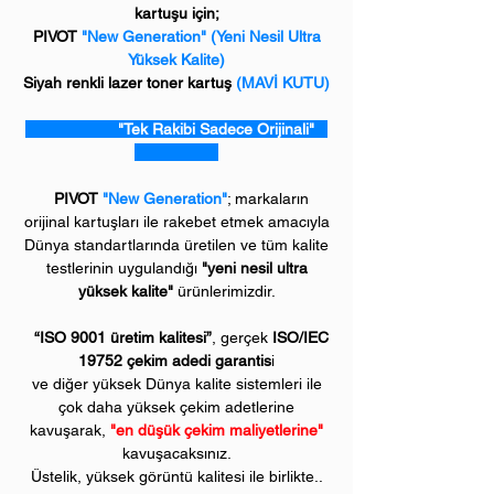
kartuşu için;
PIVOT
"New Generation" (Yeni Nesil Ultra
Yüksek Kalite)
Siyah renkli lazer toner kartuş
(MAVİ KUTU)
"Tek Rakibi Sadece Orijinali"
PIVOT
"New Generation"
; markaların
orijinal kartuşları ile rakebet etmek amacıyla
Dünya standartlarında üretilen ve tüm kalite
testlerinin uygulandığı
"yeni nesil ultra
yüksek kalite"
ürünlerimizdir.
“ISO 9001 üretim kalitesi”
, gerçek
ISO/IEC
19752 çekim adedi garantis
i
ve diğer yüksek Dünya kalite sistemleri ile
çok daha yüksek çekim adetlerine
kavuşarak,
"en düşük çekim maliyetlerine"
kavuşacaksınız.
Üstelik, yüksek görüntü kalitesi ile birlikte..