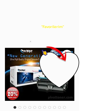
gördüğünüz 'kalp' işaretini tıklayınız.
Böylece,
bir sonraki
alışverişlerinizde
ürünü aramanıza gerek kalmadan,
üye adınızı yanında gördüğünüz 'ok' ile
açılan menünüzden
"Favorilerim"
sayfasında aldığınız bütün
ürünlerinize ulaşabileceksiniz.