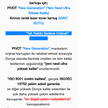
kartuşu için;
PIVOT
"New Generation" (Yeni Nesil Ultra
Yüksek Kalite)
Kırmızı renkli lazer toner kartuş
(MAVİ
KUTU)
"Tek Rakibi Sadece Orijinali"
PIVOT
"New Generation"
; markaların
orijinal kartuşları ile rakebet etmek amacıyla
Dünya standartlarında üretilen ve tüm kalite
testlerinin uygulandığı
"yeni nesil ultra
yüksek kalite"
ürünlerimizdir.
“ISO 9001 üretim kalitesi”
, gerçek
ISO/IEC
19752 çekim adedi garantis
i
ve diğer yüksek Dünya kalite sistemleri ile
çok daha yüksek çekim adetlerine
kavuşarak,
"en düşük çekim maliyetlerine"
kavuşacaksınız.