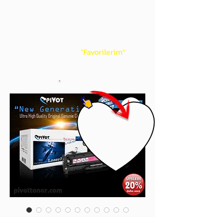
gördüğünüz 'kalp' işaretini tıklayınız.
Böylece,
bir sonraki
alışverişlerinizde
ürünü aramanıza gerek kalmadan,
üye adınızı yanında gördüğünüz 'ok' ile
açılan menünüzden
"Favorilerim"
sayfasında aldığınız bütün
ürünlerinize ulaşabileceksiniz.