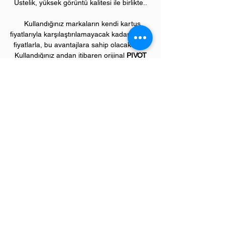
Üstelik, yüksek görüntü kalitesi ile birlikte..
Kullandığınız markaların kendi kartuş
fiyatlarıyla karşılaştırılamayacak kadar düşük
fiyatlarla, bu avantajlara sahip olacaksınız.
Kullandığınız andan itibaren orijinal
PIVOT
ürünlerinin kalitesini ve kârlılığını fark
etmeye başlayacaksınız.
ÜRÜN ÖZELLİKLERİ
Çekim Sayısı :
2
.800 kopya (ISO/IEC 19752)
Garanti Süresi:
1 yıl
Uyumlu HP Renkli Yazıcı Modelleri:
Color LaserJet Pro "M" model renkli
yazıcılar;
M351, M375, M451, M475 serileri
Sevgili üye müşterilerimiz,