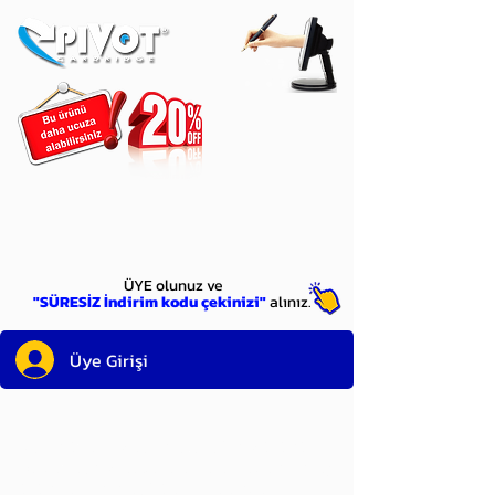
ÜYE
olun
ÜYE olunuz ve
"SÜRESİZ İndirim kodu çekinizi"
alınız.
Üye Girişi
Sayın üyemiz,
satın alacağınız ürünü
bulduysanız, sepete eklelemeden önce;
ürün reminin sağ üst köşesinde