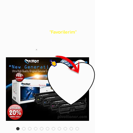
gördüğünüz 'kalp' işaretini tıklayınız.
Böylece,
bir sonraki
alışverişlerinizde
ürünü aramanıza gerek kalmadan,
üye adınızı yanında gördüğünüz 'ok' ile
açılan menünüzden
"Favorilerim"
sayfasında aldığınız bütün
ürünlerinize ulaşabileceksiniz.