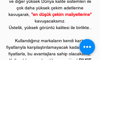
ve diğer yüksek Dünya kalite sistemleri ile
çok daha yüksek çekim adetlerine
kavuşarak,
"en düşük çekim maliyetlerine"
kavuşacaksınız.
Üstelik, yüksek görüntü kalitesi ile birlikte..
Kullandığınız markaların kendi kartuş
fiyatlarıyla karşılaştırılamayacak kadar düşük
fiyatlarla, bu avantajlara sahip olacaksınız.
Kullandığınız andan itibaren orijinal
PIVOT
ürünlerinin kalitesini ve kârlılığını fark
etmeye başlayacaksınız.
ÜRÜN ÖZELLİKLERİ
Çekim Sayısı :
Siyah 7
.000 kopya, renklerin
her biri 7.300 kopya
(ISO/IEC 19752)
Garanti Süresi:
1 yıl
Uyumlu HP Renkli Yazıcı Modelleri: