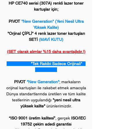
HP CE740 serisi (307A) renkli lazer toner
kartuşlar için;
PIVOT
"New Generation" (Yeni Nesil Ultra
Yüksek Kalite)
"Orjinal ÇİPLİ" 4 renk lazer toner kartuşları
SETİ
(MAVİ KUTU)
(SET olarak alımlar %15 daha avantajlıdır.!)
"Tek Rakibi Sadece Orijinali"
PIVOT
"New Generation"
; markaların
orijinal kartuşları ile rakebet etmek amacıyla
Dünya standartlarında üretilen ve tüm kalite
testlerinin uygulandığı
"yeni nesil ultra
yüksek kalite"
ürünlerimizdir.
“ISO 9001 üretim kalitesi”
, gerçek
ISO/IEC
19752 çekim adedi garantis
i