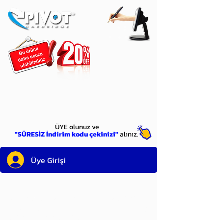
ÜYE
olun
ÜYE olunuz ve
"SÜRESİZ İndirim kodu çekinizi"
alınız.
Üye Girişi
Sayın üyemiz,
satın alacağınız ürünü
bulduysanız, sepete eklelemeden önce;
ürün reminin sağ üst köşesinde