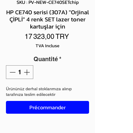
SKU : PV-NEW-CE740SETchip
HP CE740 serisi (307A) "Orjinal
ÇİPLİ" 4 renk SET lazer toner
kartuşlar için
Prix
17 323,00 TRY
TVA Incluse
Quantité
*
Ürününüz derhal stoklarımıza alınıp
tarafınıza teslim edilecektir
Précommander